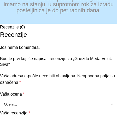
imamo na stanju, u suprotnom rok za izradu
posteljinica je do pet radnih dana.
Recenzije (0)
Recenzije
Još nema komentara.
Budite prvi koji će napisati recenziju za „Gnezdo Meda Vozić –
Siva“
Vaša adresa e-pošte neće biti objavljena.
Neophodna polja su
označena
*
Vaša ocena
*
Vaša recenzija
*