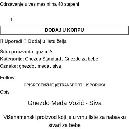
Odrzavanje u ves masini na 40 stepeni
DODAJ U KORPU
Uporedi
Dodaj u listu želja
Šifra proizvoda:
gnz-m2s
Kategorije:
Gnezda Standard
,
Gnezdo za bebe
Oznake:
gnezdo
,
meda
,
siva
Follow:
OPIS
RECENZIJE (0)
TRANSPORT I ISPORUKA
Opis
Gnezdo Meda Vozić - Siva
Višenamenski proizvod koji je u vrhu liste za nabavku
stvari za bebe