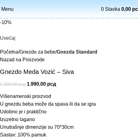
Menu
0
Stavka
0,00
р
-10%
Uvećaj
Početna
Gnezdo za bebe
Gnezda Standard
Nazad na Proizvode
Gnezdo Meda Vozić – Siva
1.990,00
рсд
2.200,00
рсд
Višenamenski proizvod
U gnezdu beba može da spava ili da se igra
Udobno je i praktično
Izuzetno lagano
Unutrašnje dimenzije su 70*30cm
Sastav: 100% pamuk