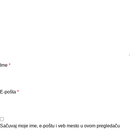
Ime
*
E-pošta
*
Sačuvaj moje ime, e-poštu i veb mesto u ovom pregledaču