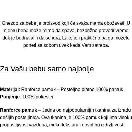
Gnezdo za bebe je proizvod koji će svaka mama obožavati. U
njemu beba može mirno da spava, bezbrižno provodi vreme
dok je budna ali i da se igra. Lako je i praktično pa ga možete
poneti sa sobom uvek kada Vam zatreba.
Za Vašu bebu samo najbolje
Materijal:
Ranforce pamuk – Posteljno platno 100% pamuk
Punjenje:
100% poliester
Ranforce pamuk
– Jedna od najpopularnijih tkanina za izradu
dečijih posteljinica. Ova tkanina je 100% pamuk koji ima visoku
propustljivost vazduha, meku teksturu i dovoljnu izdržljivost.