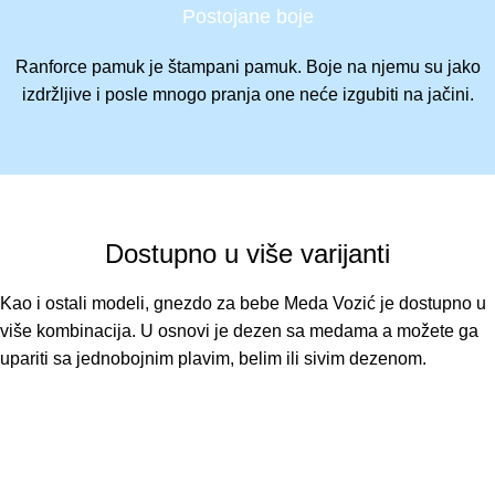
Postojane boje
Ranforce pamuk je štampani pamuk. Boje na njemu su jako
izdržljive i posle mnogo pranja one neće izgubiti na jačini.
Dostupno u više varijanti
Kao i ostali modeli, gnezdo za bebe Meda Vozić je dostupno u
više kombinacija. U osnovi je dezen sa medama a možete ga
upariti sa jednobojnim plavim, belim ili sivim dezenom.