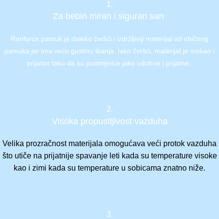
1.
Za bebin miran i siguran san
Ranforce pamuk je daleko čvršći i izdržljiviji materijal od običnog
pamuka jer ima veću gustinu tkanja. Iako čvršći, materijal je mekan i
prijatan tako da su posteljinice jako udobne i prijatne.
2.
Visoka propustljivost vazduha
Velika prozračnost materijala omogućava veći protok vazduha
što utiče na prijatnije spavanje leti kada su temperature visoke
kao i zimi kada su temperature u sobicama znatno niže.
3.