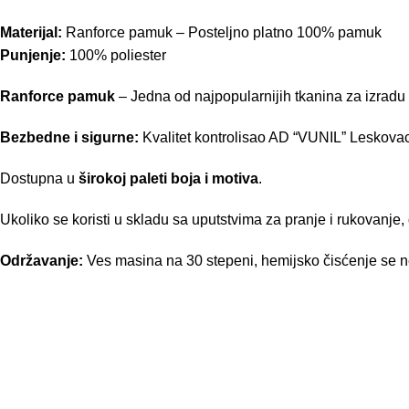
Materijal:
Ranforce pamuk – Posteljno platno 100% pamuk
Punjenje:
100% poliester
Ranforce pamuk
– Jedna od najpopularnijih tkanina za izradu d
Bezbedne i sigurne:
Kvalitet kontrolisao AD “VUNIL” Leskovac
Dostupna u
širokoj paleti boja i motiva
.
Ukoliko se koristi u skladu sa uputstvima za pranje i rukovanje,
Održavanje:
Ves masina na 30 stepeni, hemijsko čisćenje se n