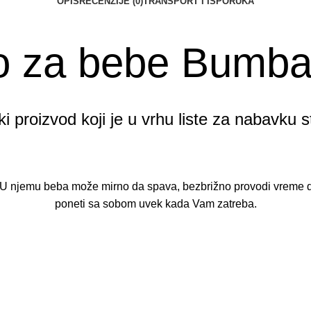
OPIS
RECENZIJE (0)
TRANSPORT I ISPORUKA
 za bebe Bumbar
 proizvod koji je u vrhu liste za nabavku s
 njemu beba može mirno da spava, bezbrižno provodi vreme dok 
poneti sa sobom uvek kada Vam zatreba.