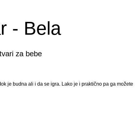
 - Bela
tvari za bebe
je budna ali i da se igra. Lako je i praktično pa ga možete