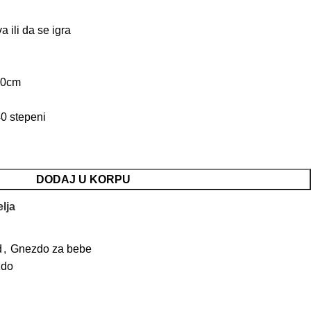
ili da se igra
30cm
0 stepeni
DODAJ U KORPU
elja
d
,
Gnezdo za bebe
zdo