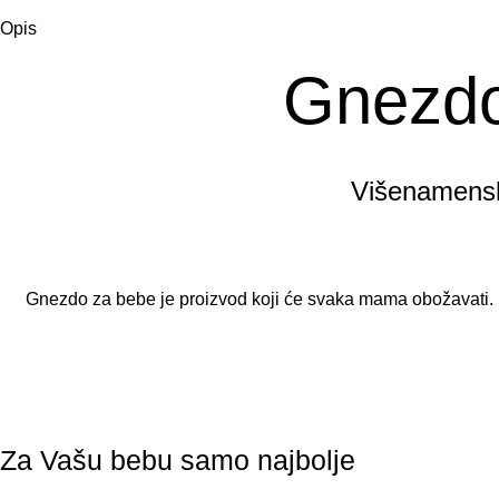
Opis
Gnezdo
Višenamenski
Gnezdo za bebe je proizvod koji će svaka mama obožavati. U
Za Vašu bebu samo najbolje