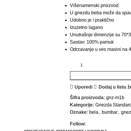
Višenamenski proizvod
U gnezdu beba može da spava 
Udobno je i praktično
Izuzetno lagano
Unutrašnje dimenzije su 70*
Sastav: 100% pamuk
Odrzavanje u ves masini na 4
Uporedi
Dodaj u listu ž
Šifra proizvoda:
gnz-m1b
Kategorije:
Gnezda Standar
Oznake:
bela
,
bumbar
,
gne
Follow: