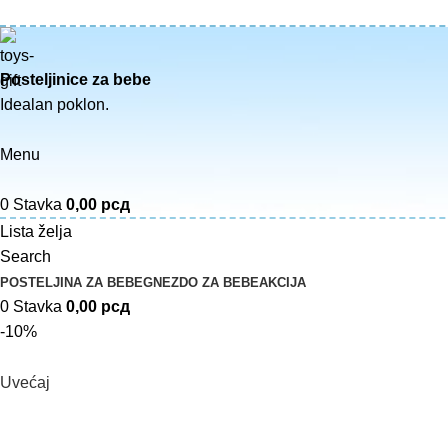
Posteljinice za bebe
Idealan poklon.
Menu
0
Stavka
0,00
рсд
Lista želja
Search
POSTELJINA ZA BEBE
GNEZDO ZA BEBE
AKCIJA
0
Stavka
0,00
рсд
-10%
Uvećaj