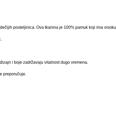
ečijih posteljinica. Ova tkanina je 100% pamuk koji ima visoku p
.
 dizajn i boje zadržavaju vitalnost dugo vremena.
e preporučuje.