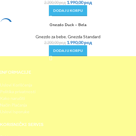
1.990,00
рсд
2.200,00
рсд
DODAJ U KORPU
Gnezdo Duck – Bela
-10%
Gnezdo za bebe
,
Gnezda Standard
1.990,00
рсд
2.200,00
рсд
DODAJ U KORPU
INFORMACIJE
Uslovi Korišćenja
Politika privatnosti
Kako naručiti
Način Plaćanja
Uslovi Isporuke
KORISNIČKI SERVIS