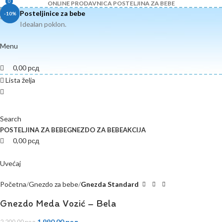
0
0
ONLINE PRODAVNICA POSTELJINA ZA BEBE
Posteljinice za bebe
-10%
Idealan poklon.
Menu
0,00
рсд
Lista želja
Search
POSTELJINA ZA BEBE
GNEZDO ZA BEBE
AKCIJA
0,00
рсд
Uvećaj
Početna
Gnezdo za bebe
Gnezda Standard
Gnezdo Meda Vozić – Bela
1.990,00
рсд