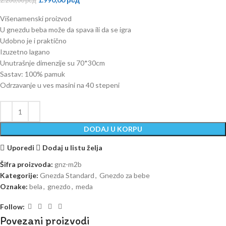
2.200,00
рсд
Višenamenski proizvod
U gnezdu beba može da spava ili da se igra
Udobno je i praktično
Izuzetno lagano
Unutrašnje dimenzije su 70*30cm
Sastav: 100% pamuk
Odrzavanje u ves masini na 40 stepeni
DODAJ U KORPU
Uporedi
Dodaj u listu želja
Šifra proizvoda:
gnz-m2b
Kategorije:
Gnezda Standard
,
Gnezdo za bebe
Oznake:
bela
,
gnezdo
,
meda
Follow:
Povezani proizvodi