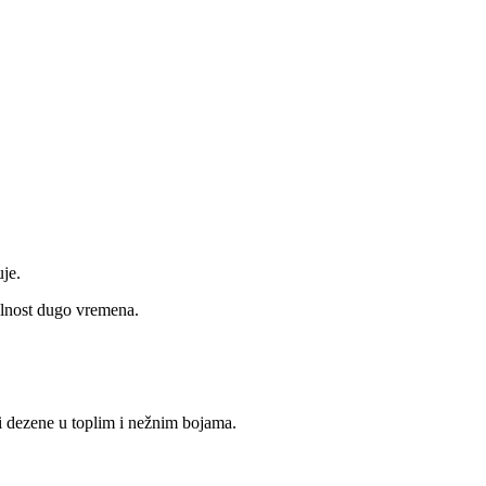
je.
talnost dugo vremena.
 i dezene u toplim i nežnim bojama.