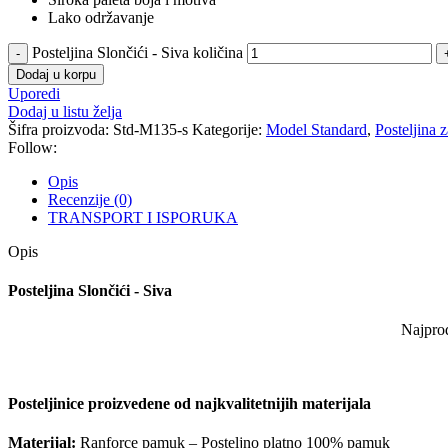
Lako održavanje
Posteljina Slončići - Siva količina
Dodaj u korpu
Uporedi
Dodaj u listu želja
Šifra proizvoda:
Std-M135-s
Kategorije:
Model Standard
,
Posteljina 
Follow:
Opis
Recenzije (0)
TRANSPORT I ISPORUKA
Opis
Posteljina Slončići - Siva
Najprod
Posteljinice proizvedene od najkvalitetnijih materijala
Materijal:
Ranforce pamuk – Posteljno platno 100% pamuk