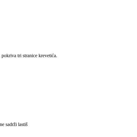
kriva tri stranice krevetića.
 sadrži lastiš