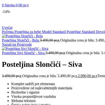
0
Stavka
0,00
рсд
-14%
Uvećaj
Početna
Posteljina za bebe
Model Standard
Posteljine Standard Devo
Posteljina Slončići - Bela
3.490,00
рсд
Originalna cena je bila: 3.490
Nazad na Proizvode
Posteljina Sivi Slončić - Siva
3.490,00
рсд
Originalna cena je bila: 3
Posteljina Slončići – Siva
3.490,00
рсд
Originalna cena je bila: 3.490,00 рсд.
2.990,00
рсд
Trenu
Komplet sadrži pet elemenata
Proizvedene od najkvalitetnijih materijala
Bezbedne i sigurne
Visoka propustljivost vazduha
Mekana tekstura
Široka paleta boja i motiva