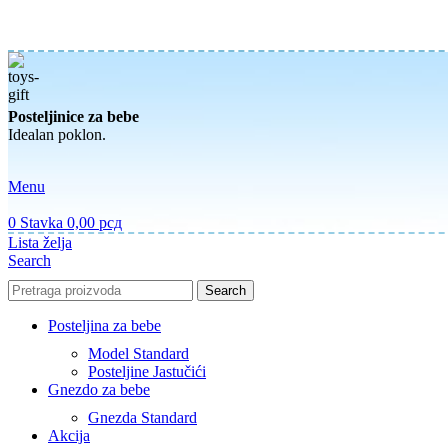
Posteljinice za bebe
Idealan poklon.
Menu
0
Stavka
0,00
рсд
Lista želja
Search
Search
Posteljina za bebe
Model Standard
Posteljine Jastučići
Gnezdo za bebe
Gnezda Standard
Akcija