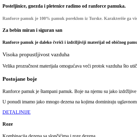
Posteljinice, gnezda i pletenice radimo od ranforce pamuka.
Ranforce pamuk je 100% pamuk poreklom iz Turske. Karakteriše ga visok
Za bebin miran i siguran san
Ranforce pamuk je daleko čvršći i izdržljiviji materijal od običnog pamu
Visoka propustljivost vazduha
Velika prozračnost materijala omogućava veći protok vazduha što utiče
Postojane boje
Ranforce pamuk je štampani pamuk. Boje na njemu su jako izdržljive i
U ponudi imamo jako mnogo dezena na kojima dominiraju uglavnom vese
DETALJNIJE
Roze
Kombinacija dezena sa slončićima i roze dezena