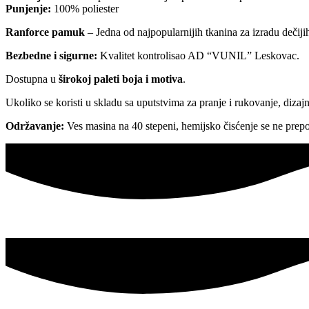
Punjenje:
100% poliester
Ranforce pamuk
– Jedna od najpopularnijih tkanina za izradu dečiji
Bezbedne i sigurne:
Kvalitet kontrolisao AD “VUNIL” Leskovac.
Dostupna u
širokoj paleti boja i motiva
.
Ukoliko se koristi u skladu sa uputstvima za pranje i rukovanje, diza
Održavanje:
Ves masina na 40 stepeni, hemijsko čisćenje se ne prepo