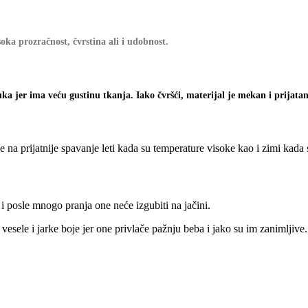
a prozračnost, čvrstina ali i udobnost.
ka jer ima veću gustinu tkanja. Iako čvršći, materijal je mekan i prijatan
 na prijatnije spavanje leti kada su temperature visoke kao i zimi kada
 posle mnogo pranja one neće izgubiti na jačini.
le i jarke boje jer one privlače pažnju beba i jako su im zanimljive.