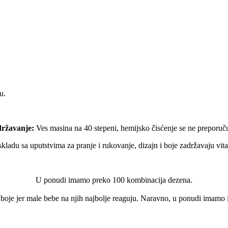
u.
ržavanje:
Ves masina na 40 stepeni, hemijsko čisćenje se ne preporuču
 skladu sa uputstvima za pranje i rukovanje, dizajn i boje zadržavaju vi
U ponudi imamo preko 100 kombinacija dezena.
e boje jer male bebe na njih najbolje reaguju. Naravno, u ponudi imamo