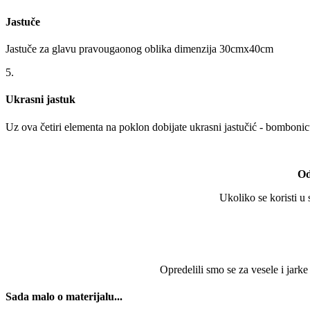
Jastuče
Jastuče za glavu pravougaonog oblika dimenzija 30cmx40cm
5.
Ukrasni jastuk
Uz ova četiri elementa na poklon dobijate ukrasni jastučić - bombonic
Od
Ukoliko se koristi u
Opredelili smo se za vesele i jark
Sada malo o materijalu...