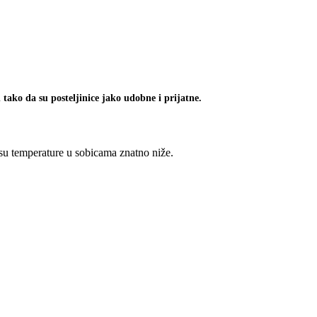
 tako da su posteljinice jako udobne i prijatne.
 su temperature u sobicama znatno niže.