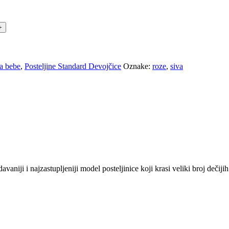
za bebe
,
Posteljine Standard Devojčice
Oznake:
roze
,
siva
avaniji i najzastupljeniji model posteljinice koji krasi veliki broj dečijih