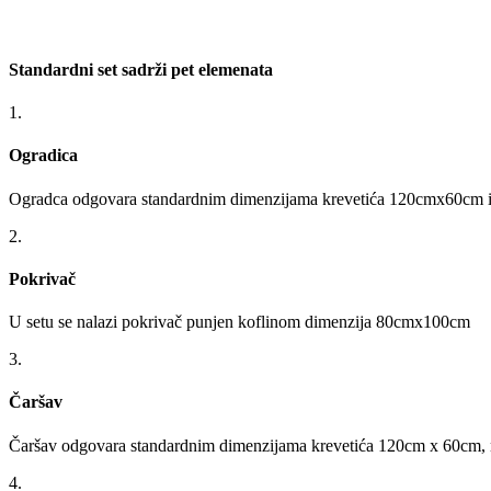
Standardni set sadrži pet elemenata
1.
Ogradica
Ogradca odgovara standardnim dimenzijama krevetića 120cmx60cm i po
2.
Pokrivač
U setu se nalazi pokrivač punjen koflinom dimenzija 80cmx100cm
3.
Čaršav
Čaršav odgovara standardnim dimenzijama krevetića 120cm x 60cm, ne
4.