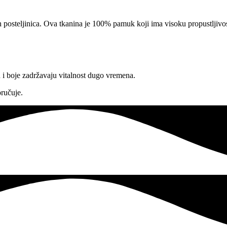
h posteljinica. Ova tkanina je 100% pamuk koji ima visoku propustljivos
jn i boje zadržavaju vitalnost dugo vremena.
ručuje.