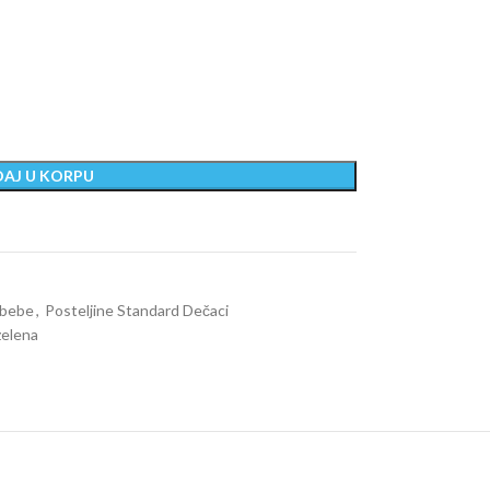
AJ U KORPU
 bebe
,
Posteljine Standard Dečaci
zelena