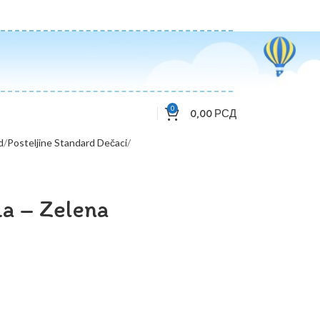
0
0,00
РСД
d
Posteljine Standard Dečaci
da – Zelena