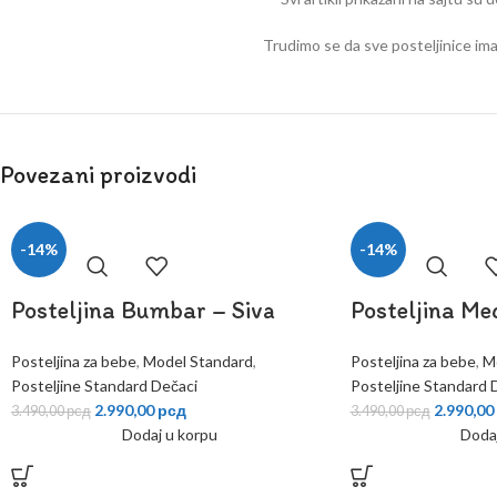
Trudimo se da sve posteljinice ima
Povezani proizvodi
-14%
-14%
Posteljina Bumbar – Siva
Posteljina Me
Posteljina za bebe
,
Model Standard
,
Posteljina za bebe
,
M
Posteljine Standard Dečaci
Posteljine Standard 
2.990,00
рсд
2.990,00
3.490,00
рсд
3.490,00
рсд
Dodaj u korpu
Doda