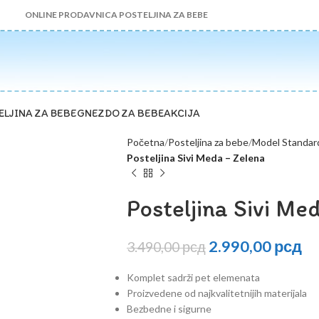
ONLINE PRODAVNICA POSTELJINA ZA BEBE
ELJINA ZA BEBE
GNEZDO ZA BEBE
AKCIJA
Početna
Posteljina za bebe
Model Standar
Posteljina Sivi Meda – Zelena
Posteljina Sivi Me
2.990,00
рсд
3.490,00
рсд
Komplet sadrži pet elemenata
Proizvedene od najkvalitetnijih materijala
Bezbedne i sigurne