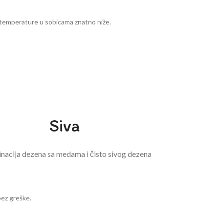
u temperature u sobicama znatno niže.
Siva
acija dezena sa medama i čisto sivog dezena
bez greške.