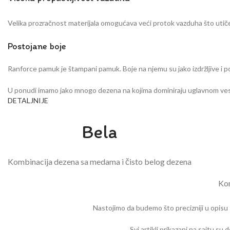
Velika prozračnost materijala omogućava veći protok vazduha što utiče
Postojane boje
Ranforce pamuk je štampani pamuk. Boje na njemu su jako izdržljive i po
U ponudi imamo jako mnogo dezena na kojima dominiraju uglavnom vesele 
DETALJNIJE
Bela
Kombinacija dezena sa medama i čisto belog dezena
Kom
Nastojimo da budemo što precizniji u opisu 
Svi artikli prikazani na sajtu 