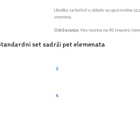
Ukoliko se koristi u skladu sa uputstvima za p
vremena.
Održavanje:
Ves masina na 40 stepeni, hemi
Standardni set sadrži pet elemenata
2.
Pokrivač
tranice krevetića.
U setu se nalazi pokrivač punjen koflino
4.
Jastuče
tiš
Jastuče za glavu pravougaonog oblika di