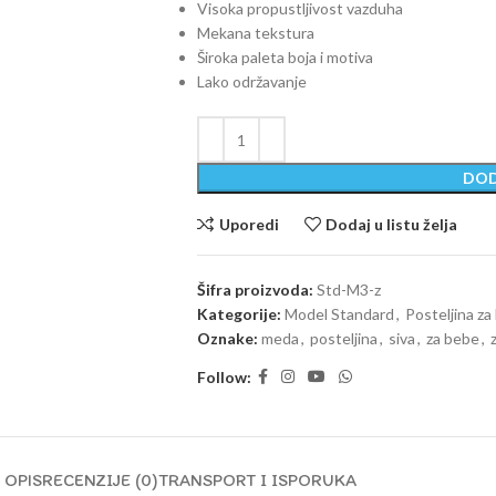
Visoka propustljivost vazduha
Mekana tekstura
Široka paleta boja i motiva
Lako održavanje
DOD
Uporedi
Dodaj u listu želja
Šifra proizvoda:
Std-M3-z
Kategorije:
Model Standard
,
Posteljina za
Oznake:
meda
,
posteljina
,
siva
,
za bebe
,
Follow:
OPIS
RECENZIJE (0)
TRANSPORT I ISPORUKA