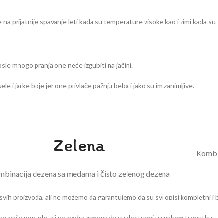
 na prijatnije spavanje leti kada su temperature visoke kao i zimi kada s
sle mnogo pranja one neće izgubiti na jačini.
i jarke boje jer one privlače pažnju beba i jako su im zanimljive.
Zelena
Kombin
binacija dezena sa medama i čisto zelenog dezena
svih proizvoda, ali ne možemo da garantujemo da su svi opisi kompletni i 
su deo naše ponude, ali ne podrazumeva da su dostupni u svakom trenutku.