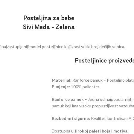
Posteljina za bebe
Sivi Meda - Zelena
 najzastupljeniji model posteljinice koji krasi veliki broj dečijih sobica.
Posteljinice proizved
Materijal:
Ranforce pamuk – Posteljno pla
Punjenje:
100% poliester
Ranforce pamuk
– Jedna od najpopularnijih 
pamuk koji ima visoku propustljivost vazduha,
Bezbedne i sigurne:
Kvalitet kontrolisao A
Dostupna u
širokoj paleti boja i motiva
.