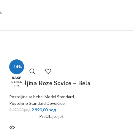
a.
-14%
-14%
RASP
Posteljina Roze Sovice – Bela
Posteljina L
RODA
TO
Ljubičasta
Posteljina za bebe
,
Model Standard
,
Posteljine Standard Devojčice
Posteljina za beb
2.990,00
рсд
3.490,00
рсд
Posteljine Standa
Pročitajte još
2.990
3.490,00
рсд
D