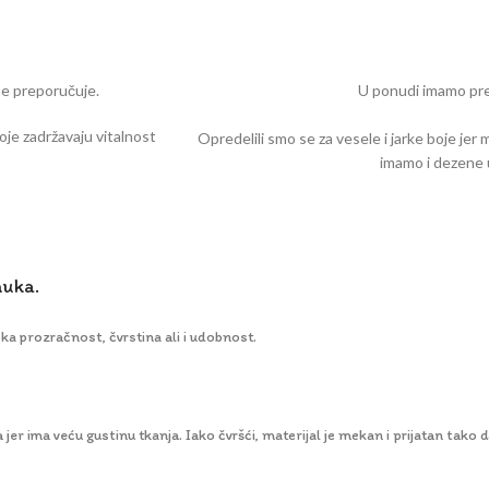
ne preporučuje.
U ponudi imamo pre
boje zadržavaju vitalnost
Opredelili smo se za vesele i jarke boje jer
imamo i dezene 
muka.
 prozračnost, čvrstina ali i udobnost.
jer ima veću gustinu tkanja. Iako čvršći, materijal je mekan i prijatan tako d