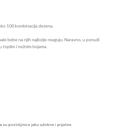
ko 100 kombinacija dezena.
 male bebe na njih najbolje reaguju. Naravno, u ponudi
u toplim i nežnim bojama.
a su posteljinice jako udobne i prijatne.