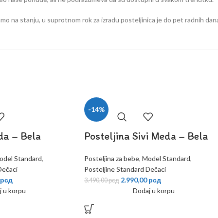
mo na stanju, u suprotnom rok za izradu posteljinica je do pet radnih dan
-14%
da – Bela
Posteljina Sivi Meda – Bela
odel Standard
,
Posteljina za bebe
,
Model Standard
,
Dečaci
Posteljine Standard Dečaci
рсд
2.990,00
рсд
3.490,00
рсд
j u korpu
Dodaj u korpu