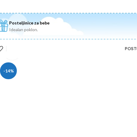
Posteljinice za bebe
Idealan poklon.
POST
Uvećaj
-14%