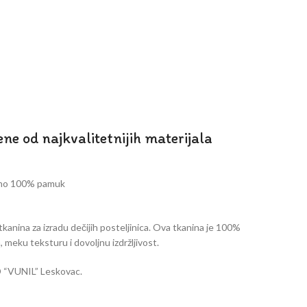
ene od najkvalitetnijih materijala
tno 100% pamuk
tkanina za izradu dečijih posteljinica. Ova tkanina je 100%
 meku teksturu i dovoljnu izdržljivost.
D “VUNIL” Leskovac.