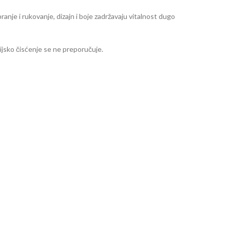
ranje i rukovanje, dizajn i boje zadržavaju vitalnost dugo
jsko čisćenje se ne preporučuje.
m dimenzija 80cmx100cm
menzija 30cmx40cm