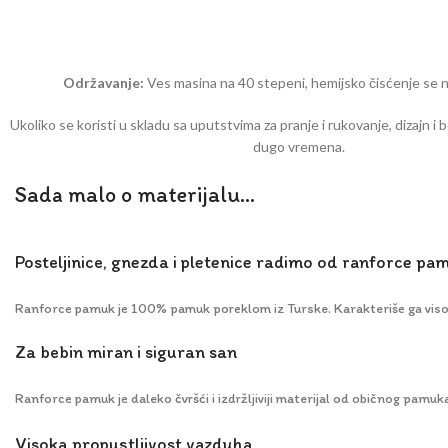
Održavanje:
Ves masina na 40 stepeni, hemijsko čisćenje se 
Ukoliko se koristi u skladu sa uputstvima za pranje i rukovanje, dizajn i 
dugo vremena.
Sada malo o materijalu...
Posteljinice, gnezda i pletenice radimo od ranforce pa
Ranforce pamuk je 100% pamuk poreklom iz Turske. Karakteriše ga visoka
Za bebin miran i siguran san
Ranforce pamuk je daleko čvršći i izdržljiviji materijal od običnog pamuka 
Visoka propustljivost vazduha