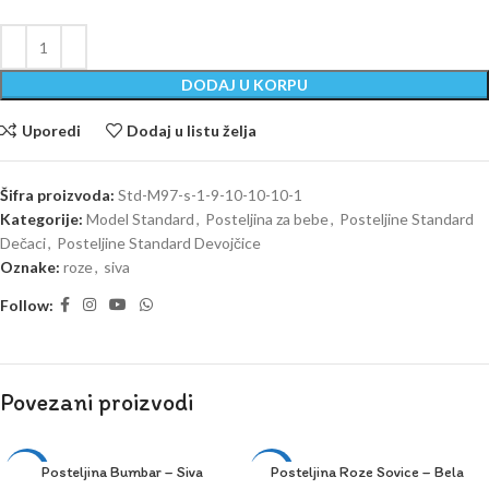
DODAJ U KORPU
Uporedi
Dodaj u listu želja
Šifra proizvoda:
Std-M97-s-1-9-10-10-10-1
Kategorije:
Model Standard
,
Posteljina za bebe
,
Posteljine Standard
Dečaci
,
Posteljine Standard Devojčice
Oznake:
roze
,
siva
Follow:
Povezani proizvodi
Posteljina Bumbar – Siva
Posteljina Roze Sovice – Bela
-14%
-14%