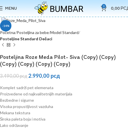
0
MENU
0,00
РС
Uvećaj
-14%
Početna
Posteljina za bebe
Model Standard
Posteljine Standard Dečaci
Posteljina Roze Meda Pilot- Siva (Copy) (Copy)
(Copy) (Copy) (Copy) (Copy)
2.990,00
рсд
3.490,00
рсд
Komplet sadrži pet elemenata
Proizvedene od najkvalitetnijih materijala
Bezbedne i sigurne
Visoka propustljivost vazduha
Mekana tekstura
Široka paleta boja i motiva
Lako održavanje