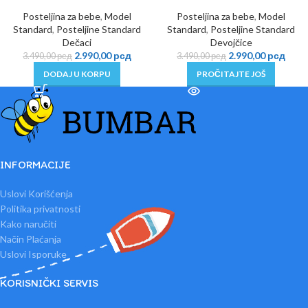
RASPR
Posteljina za bebe
,
Model
Posteljina za bebe
,
Model
ODAT
O
Standard
,
Posteljine Standard
Standard
,
Posteljine Standard
Dečaci
Devojčice
2.990,00
рсд
2.990,00
рсд
3.490,00
рсд
3.490,00
рсд
DODAJ U KORPU
PROČITAJTE JOŠ
INFORMACIJE
Uslovi Korišćenja
Politika privatnosti
Kako naručiti
Način Plaćanja
Uslovi Isporuke
KORISNIČKI SERVIS