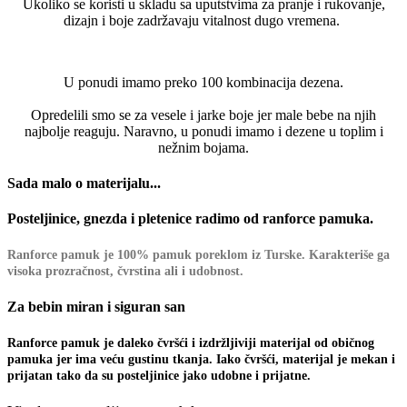
Ukoliko se koristi u skladu sa uputstvima za pranje i rukovanje,
dizajn i boje zadržavaju vitalnost dugo vremena.
U ponudi imamo preko 100 kombinacija dezena.
Opredelili smo se za vesele i jarke boje jer male bebe na njih
najbolje reaguju. Naravno, u ponudi imamo i dezene u toplim i
nežnim bojama.
Sada malo o materijalu...
Posteljinice, gnezda i pletenice radimo od ranforce pamuka.
Ranforce pamuk je 100% pamuk poreklom iz Turske. Karakteriše ga
visoka prozračnost, čvrstina ali i udobnost.
Za bebin miran i siguran san
Ranforce pamuk je daleko čvršći i izdržljiviji materijal od običnog
pamuka jer ima veću gustinu tkanja. Iako čvršći, materijal je mekan i
prijatan tako da su posteljinice jako udobne i prijatne.