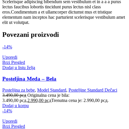
Scelerisque adipiscing bibendum sem vestibulum et in a a a purus
lectus faucibus lobortis tincidunt purus lectus nisl class
eros.Condimentum a et ullamcorper dictumst mus et tristique
elementum nam inceptos hac parturient scelerisque vestibulum amet
elit ut volutpat.
Povezani proizvodi
-14%
Uporedi
Brzi Pregled
Dodaj u listu želja
Posteljina Meda – Bela
Posteljina za bebe
,
Model Standard
,
Posteljine Standard Dečaci
3.490,00
рсд
Originalna cena je bila:
3.490,00 рсд.
2.990,00
рсд
Trenutna cena je: 2.990,00 рсд.
Dodaj u korpu
-14%
Uporedi
Brzi Pregled