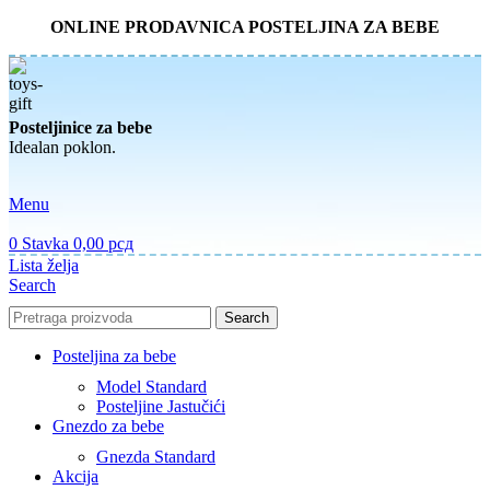
ONLINE PRODAVNICA POSTELJINA ZA BEBE
Posteljinice za bebe
Idealan poklon.
Menu
0
Stavka
0,00
рсд
Lista želja
Search
Search
Posteljina za bebe
Model Standard
Posteljine Jastučići
Gnezdo za bebe
Gnezda Standard
Akcija