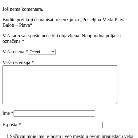
Još nema komentara.
Budite prvi koji će napisati recenziju za „Posteljina Meda Plavi
Balon – Plava“
Vaša adresa e-pošte neće biti objavljena.
Neophodna polja su
označena
*
Vaša ocena
*
Vaša recenzija
*
Ime
*
E-pošta
*
Sačuvaj moje ime, e-poštu i veb mesto u ovom pregledaču veba