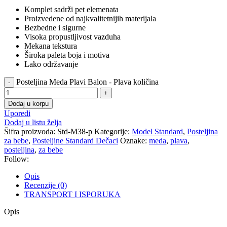
Komplet sadrži pet elemenata
Proizvedene od najkvalitetnijih materijala
Bezbedne i sigurne
Visoka propustljivost vazduha
Mekana tekstura
Široka paleta boja i motiva
Lako održavanje
Posteljina Meda Plavi Balon - Plava količina
Dodaj u korpu
Uporedi
Dodaj u listu želja
Šifra proizvoda:
Std-M38-p
Kategorije:
Model Standard
,
Posteljina
za bebe
,
Posteljine Standard Dečaci
Oznake:
meda
,
plava
,
posteljina
,
za bebe
Follow:
Opis
Recenzije (0)
TRANSPORT I ISPORUKA
Opis