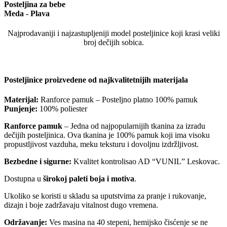
Posteljina za bebe
Meda - Plava
Najprodavaniji i najzastupljeniji model posteljinice koji krasi veliki
broj dečijih sobica.
Posteljinice proizvedene od najkvalitetnijih materijala
Materijal:
Ranforce pamuk – Posteljno platno 100% pamuk
Punjenje:
100% poliester
Ranforce pamuk
– Jedna od najpopularnijih tkanina za izradu
dečijih posteljinica. Ova tkanina je 100% pamuk koji ima visoku
propustljivost vazduha, meku teksturu i dovoljnu izdržljivost.
Bezbedne i sigurne:
Kvalitet kontrolisao AD “VUNIL” Leskovac.
Dostupna u
širokoj paleti boja i motiva
.
Ukoliko se koristi u skladu sa uputstvima za pranje i rukovanje,
dizajn i boje zadržavaju vitalnost dugo vremena.
Održavanje:
Ves masina na 40 stepeni, hemijsko čisćenje se ne