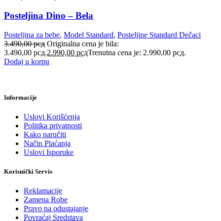
Posteljina Dino – Bela
Posteljina za bebe
,
Model Standard
,
Posteljine Standard Dečaci
3.490,00
рсд
Originalna cena je bila:
3.490,00 рсд.
2.990,00
рсд
Trenutna cena je: 2.990,00 рсд.
Dodaj u korpu
Informacije
Uslovi Korišćenja
Politika privatnosti
Kako naručiti
Način Plaćanja
Uslovi Isporuke
Korisnički Servis
Reklamacije
Zamena Robe
Pravo na odustajanje
Povraćaj Sredstava