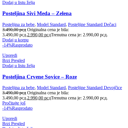
Dodaj u listu želja
Posteljina Sivi Meda – Zelena
Posteljina za bebe
,
Model Standard
,
Posteljine Standard Dečaci
3.490,00
рсд
Originalna cena je bila:
3.490,00 рсд.
2.990,00
рсд
Trenutna cena je: 2.990,00 рсд.
Dodaj u korpu
-14%
Rasprodato
Uporedi
Brzi Pregled
Dodaj u listu želja
Posteljina Crvene Sovice – Roze
Posteljina za bebe
,
Model Standard
,
Posteljine Standard Devojčice
3.490,00
рсд
Originalna cena je bila:
3.490,00 рсд.
2.990,00
рсд
Trenutna cena je: 2.990,00 рсд.
Pročitajte još
-14%
Rasprodato
Uporedi
Brzi Pregled