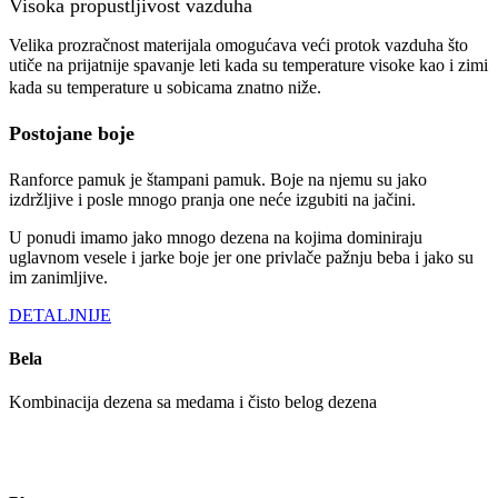
Visoka propustljivost vazduha
Velika prozračnost materijala omogućava veći protok vazduha što
utiče na prijatnije spavanje leti kada su temperature visoke kao i zimi
kada su temperature u sobicama znatno niže.
Postojane boje
Ranforce pamuk je štampani pamuk. Boje na njemu su jako
izdržljive i posle mnogo pranja one neće izgubiti na jačini.
U ponudi imamo jako mnogo dezena na kojima dominiraju
uglavnom vesele i jarke boje jer one privlače pažnju beba i jako su
im zanimljive.
DETALJNIJE
Bela
Kombinacija dezena sa medama i čisto belog dezena