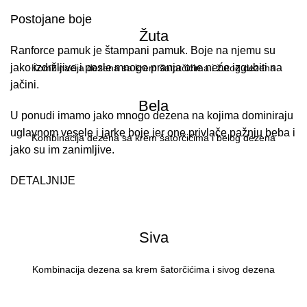
Postojane boje
Žuta
Ranforce pamuk je štampani pamuk. Boje na njemu su
jako izdržljive i posle mnogo pranja one neće izgubiti na
Kombinacija dezena sa krem šatorčićima i žutog dezena
jačini.
Bela
U ponudi imamo jako mnogo dezena na kojima dominiraju
uglavnom vesele i jarke boje jer one privlače pažnju beba i
Kombinacija dezena sa krem šatorčićima i belog dezena
jako su im zanimljive.
DETALJNIJE
Siva
Kombinacija dezena sa krem šatorčićima i sivog dezena