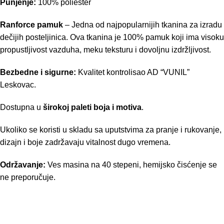
Punjenje:
100% poliester
Ranforce pamuk
– Jedna od najpopularnijih tkanina za izradu
dečijih posteljinica. Ova tkanina je 100% pamuk koji ima visoku
propustljivost vazduha, meku teksturu i dovoljnu izdržljivost.
Bezbedne i sigurne:
Kvalitet kontrolisao AD “VUNIL”
Leskovac.
Dostupna u
širokoj paleti boja i motiva
.
Ukoliko se koristi u skladu sa uputstvima za pranje i rukovanje,
dizajn i boje zadržavaju vitalnost dugo vremena.
Održavanje:
Ves masina na 40 stepeni, hemijsko čisćenje se
ne preporučuje.