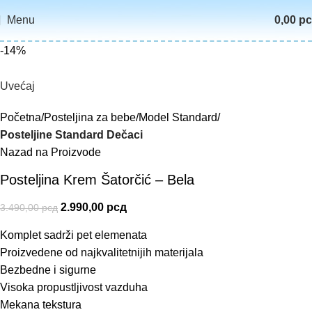
Menu
0,00
р
-14%
Uvećaj
Početna
Posteljina za bebe
Model Standard
Posteljine Standard Dečaci
Nazad na Proizvode
Posteljina Krem Šatorčić – Bela
2.990,00
рсд
3.490,00
рсд
Komplet sadrži pet elemenata
Proizvedene od najkvalitetnijih materijala
Bezbedne i sigurne
Visoka propustljivost vazduha
Mekana tekstura