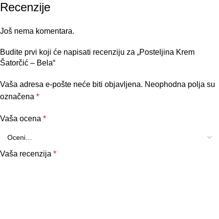
Recenzije
Još nema komentara.
Budite prvi koji će napisati recenziju za „Posteljina Krem
Šatorčić – Bela“
Vaša adresa e-pošte neće biti objavljena.
Neophodna polja su
označena
*
Vaša ocena
*
Vaša recenzija
*