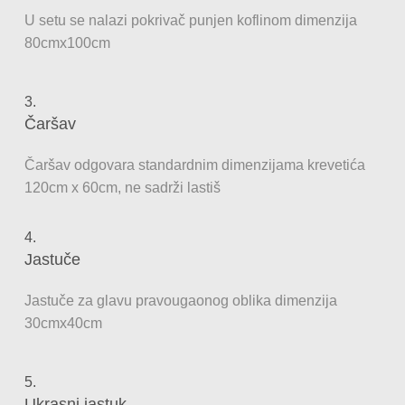
U setu se nalazi pokrivač punjen koflinom dimenzija
80cmx100cm
3.
Čaršav
Čaršav odgovara standardnim dimenzijama krevetića
120cm x 60cm, ne sadrži lastiš
4.
Jastuče
Jastuče za glavu pravougaonog oblika dimenzija
30cmx40cm
5.
Ukrasni jastuk