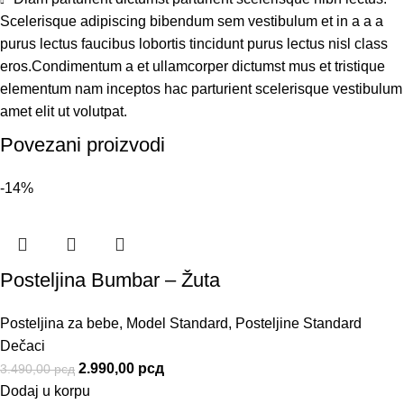
Scelerisque adipiscing bibendum sem vestibulum et in a a a
purus lectus faucibus lobortis tincidunt purus lectus nisl class
eros.Condimentum a et ullamcorper dictumst mus et tristique
elementum nam inceptos hac parturient scelerisque vestibulum
amet elit ut volutpat.
Povezani proizvodi
-14%
Posteljina Bumbar – Žuta
Posteljina za bebe
,
Model Standard
,
Posteljine Standard
Dečaci
2.990,00
рсд
3.490,00
рсд
Dodaj u korpu