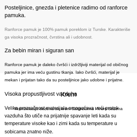
Posteljinice, gnezda i pletenice radimo od ranforce
pamuka.
Ranforce pamuk je 100% pamuk poreklom iz Turske. Karakteriše
ga visoka prozračnost, čvrstina ali i udobnost.
Za bebin miran i siguran san
Ranforce pamuk je daleko čvršći i izdržljiviji materijal od običnog
pamuka jer ima veću gustinu tkanja. Iako čvršći, materijal je
mekan i prijatan tako da su posteljinice jako udobne i prijatne.
Krem
Visoka propustljivost vazduha
Velika prozračnost materijala omogućava veći protok
Kombinacija dezena sa krem šatorčićima i krem dezena
vazduha što utiče na prijatnije spavanje leti kada su
temperature visoke kao i zimi kada su temperature u
sobicama znatno niže.