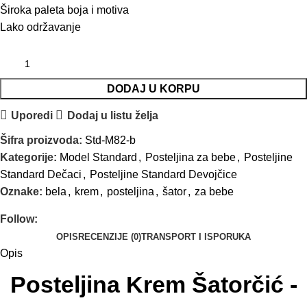
Široka paleta boja i motiva
Lako održavanje
DODAJ U KORPU
Uporedi
Dodaj u listu želja
Šifra proizvoda:
Std-M82-b
Kategorije:
Model Standard
,
Posteljina za bebe
,
Posteljine
Standard Dečaci
,
Posteljine Standard Devojčice
Oznake:
bela
,
krem
,
posteljina
,
šator
,
za bebe
Follow:
OPIS
RECENZIJE (0)
TRANSPORT I ISPORUKA
Opis
Posteljina Krem Šatorčić -