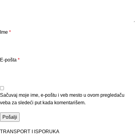
Ime
*
E-pošta
*
Sačuvaj moje ime, e-poštu i veb mesto u ovom pregledaču
veba za sledeći put kada komentarišem.
TRANSPORT I ISPORUKA