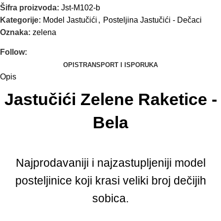
Šifra proizvoda:
Jst-M102-b
Kategorije:
Model Jastučići
,
Posteljina Jastučići - Dečaci
Oznaka:
zelena
Follow:
OPIS
TRANSPORT I ISPORUKA
Opis
Jastučići Zelene Raketice -
Bela
Najprodavaniji i najzastupljeniji model
posteljinice koji krasi veliki broj dečijih
sobica.