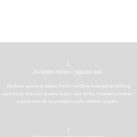
1.
Za bebin miran i siguran san
Ranforce pamuk je daleko čvršći i izdržljiviji materijal od običnog
pamuka jer ima veću gustinu tkanja. Iako čvršći, materijal je mekan i
prijatan tako da su posteljinice jako udobne i prijatne.
2.