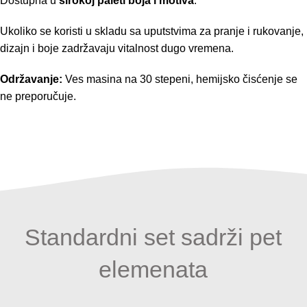
Dostupna u
širokoj paleti boja i motiva
.
Ukoliko se koristi u skladu sa uputstvima za pranje i rukovanje,
dizajn i boje zadržavaju vitalnost dugo vremena.
Održavanje:
Ves masina na 30 stepeni, hemijsko čisćenje se
ne preporučuje.
Standardni set sadrži pet
elemenata