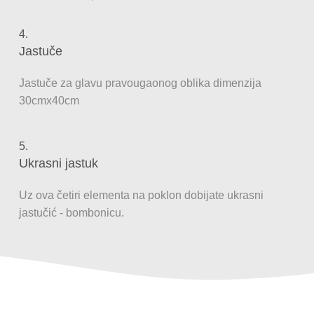
4.
Jastuče
Jastuče za glavu pravougaonog oblika dimenzija
30cmx40cm
5.
Ukrasni jastuk
Uz ova četiri elementa na poklon dobijate ukrasni
jastučić - bombonicu.