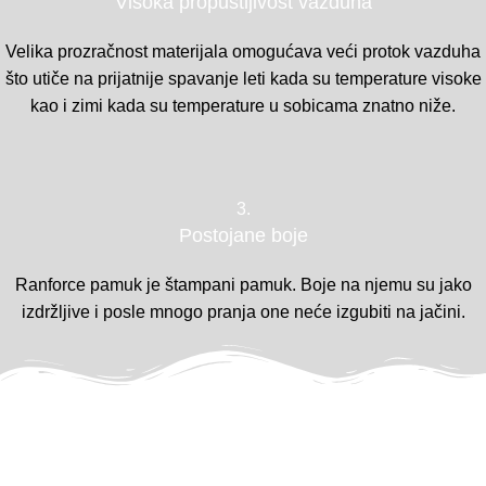
Visoka propustljivost vazduha
Velika prozračnost materijala omogućava veći protok vazduha
što utiče na prijatnije spavanje leti kada su temperature visoke
kao i zimi kada su temperature u sobicama znatno niže.
3.
Postojane boje
Ranforce pamuk je štampani pamuk. Boje na njemu su jako
izdržljive i posle mnogo pranja one neće izgubiti na jačini.