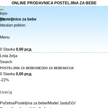
ONLINE PRODAVNICA POSTELJINA ZA BEBE
Posteljinice za bebe
Idealan poklon.
Menu
0
Stavka
0,00
рсд
Lista želja
Search
POSTELJINA ZA BEBE
GNEZDO ZA BEBE
AKCIJA
0
Stavka
0,00
рсд
-22%
Uvećaj
Početna
Posteljina za bebe
Model Jastučići