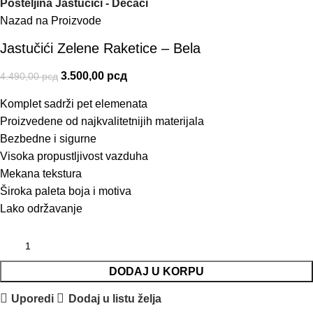
Posteljina Jastučići - Dečaci
Nazad na Proizvode
Jastučići Zelene Raketice – Bela
3.500,00
рсд
4.490,00
рсд
Komplet sadrži pet elemenata
Proizvedene od najkvalitetnijih materijala
Bezbedne i sigurne
Visoka propustljivost vazduha
Mekana tekstura
Široka paleta boja i motiva
Lako održavanje
DODAJ U KORPU
Uporedi
Dodaj u listu želja