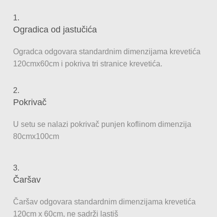
1.
Ogradica od jastučića
Ogradca odgovara standardnim dimenzijama krevetića
120cmx60cm i pokriva tri stranice krevetića.
2.
Pokrivač
U setu se nalazi pokrivač punjen koflinom dimenzija
80cmx100cm
3.
Čaršav
Čaršav odgovara standardnim dimenzijama krevetića
120cm x 60cm, ne sadrži lastiš