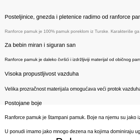
Posteljinice, gnezda i pletenice radimo od ranforce p
Ranforce pamuk je 100% pamuk poreklom iz Turske. Karakteriše ga vi
Za bebin miran i siguran san
Ranforce pamuk je daleko čvršći i izdržljiviji materijal od običnog pam
Visoka propustljivost vazduha
Velika prozračnost materijala omogućava veći protok vazduha 
Postojane boje
Ranforce pamuk je štampani pamuk. Boje na njemu su jako izdr
U ponudi imamo jako mnogo dezena na kojima dominiraju uglav