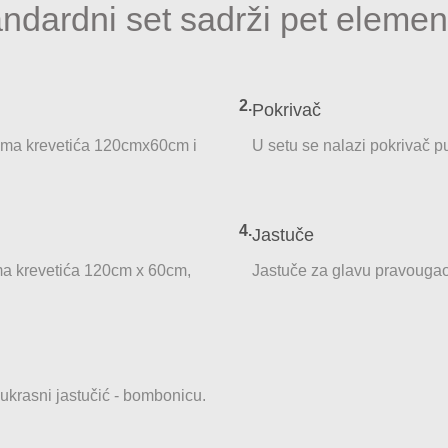
ndardni set sadrži pet eleme
2.
Pokrivač
ama krevetića 120cmx60cm i
U setu se nalazi pokrivač 
4.
Jastuče
a krevetića 120cm x 60cm,
Jastuče za glavu pravouga
 ukrasni jastučić - bombonicu.