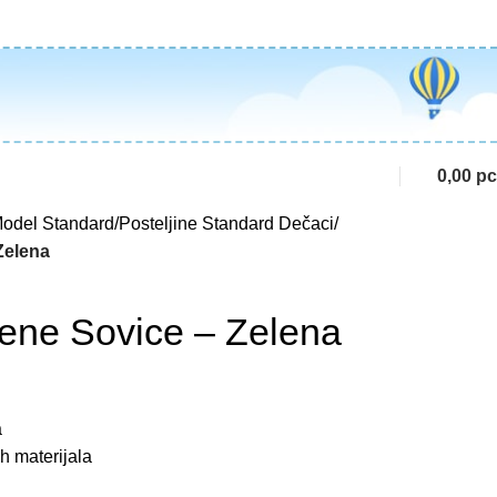
0,00
р
odel Standard
Posteljine Standard Dečaci
Zelena
lene Sovice – Zelena
a
h materijala