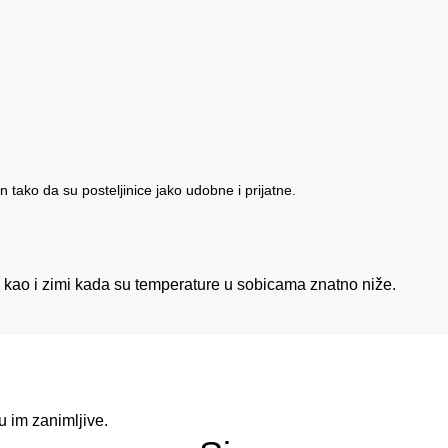
n tako da su posteljinice jako udobne i prijatne.
e kao i zimi kada su temperature u sobicama znatno niže.
 im zanimljive.