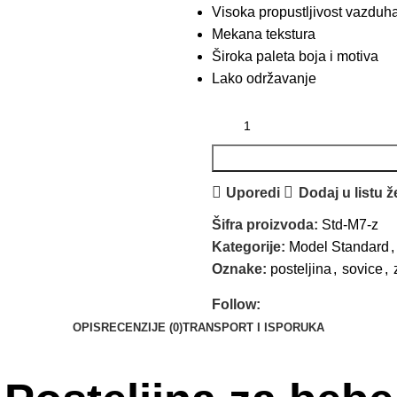
Visoka propustljivost vazduh
Mekana tekstura
Široka paleta boja i motiva
Lako održavanje
Uporedi
Dodaj u listu ž
Šifra proizvoda:
Std-M7-z
Kategorije:
Model Standard
,
Oznake:
posteljina
,
sovice
,
Follow:
OPIS
RECENZIJE (0)
TRANSPORT I ISPORUKA