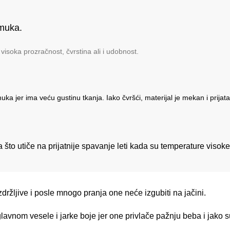
amuka.
soka prozračnost, čvrstina ali i udobnost.
uka jer ima veću gustinu tkanja. Iako čvršći, materijal je mekan i prijata
što utiče na prijatnije spavanje leti kada su temperature visok
žljive i posle mnogo pranja one neće izgubiti na jačini.
nom vesele i jarke boje jer one privlače pažnju beba i jako su