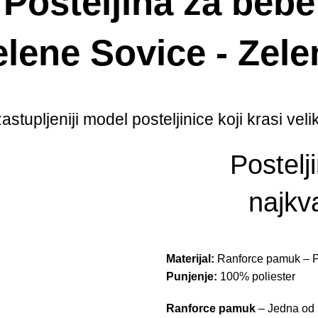
Posteljina za bebe
elene Sovice - Zele
astupljeniji model posteljinice koji krasi velik
Postelj
najkva
Materijal:
Ranforce pamuk – P
Punjenje:
100% poliester
Ranforce pamuk
– Jedna od n