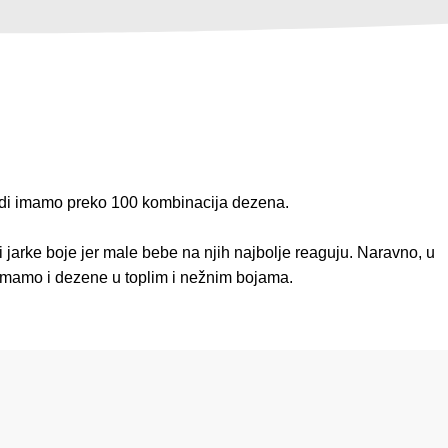
di imamo preko 100 kombinacija dezena.
i jarke boje jer male bebe na njih najbolje reaguju. Naravno, u
imamo i dezene u toplim i nežnim bojama.