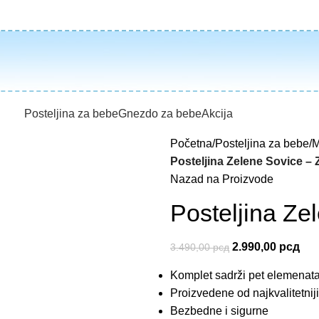
Posteljina za bebe
Gnezdo za bebe
Akcija
Početna
Posteljina za bebe
M
Posteljina Zelene Sovice – 
Nazad na Proizvode
Posteljina Ze
2.990,00
рсд
3.490,00
рсд
Komplet sadrži pet elemenat
Proizvedene od najkvalitetniji
Bezbedne i sigurne