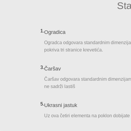
Sta
1.
Ogradica
Ogradca odgovara standardnim dimenzij
pokriva tri stranice krevetića.
3.
Čaršav
Čaršav odgovara standardnim dimenzijam
ne sadrži lastiš
5.
Ukrasni jastuk
Uz ova četiri elementa na poklon dobijate