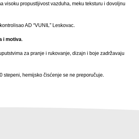
a visoku propustljivost vazduha, meku teksturu i dovoljnu
 kontrolisao AD “VUNIL” Leskovac.
a i motiva
.
 uputstvima za pranje i rukovanje, dizajn i boje zadržavaju
 stepeni, hemijsko čisćenje se ne preporučuje.