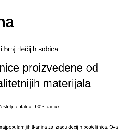
na
i broj dečijih sobica.
inice proizvedene od
litetnijih materijala
osteljno platno 100% pamuk
ajpopularnijih tkanina za izradu dečijih posteljinica. Ova