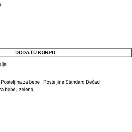
a
DODAJ U KORPU
elja
Posteljina za bebe
,
Posteljine Standard Dečaci
za bebe
,
zelena