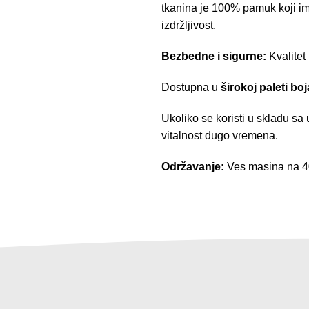
tkanina je 100% pamuk koji im
izdržljivost.
Bezbedne i sigurne:
Kvalitet
Dostupna u
širokoj paleti boj
Ukoliko se koristi u skladu sa
vitalnost dugo vremena.
Održavanje:
Ves masina na 40