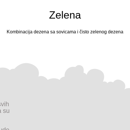
Zelena
Kombinacija dezena sa sovicama i čisto zelenog dezena
svih
a su
ude,