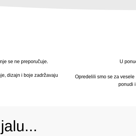
nje se ne preporučuje.
U ponu
je, dizajn i boje zadržavaju
Opredelili smo se za vesele 
ponudi 
alu...