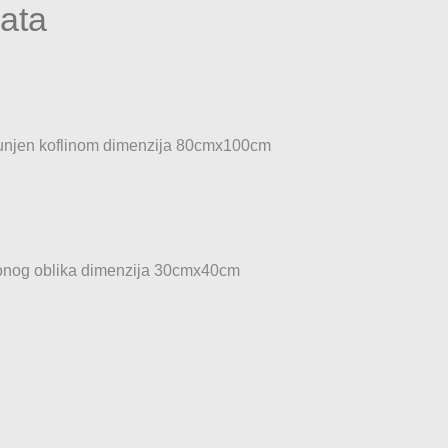
nata
punjen koflinom dimenzija 80cmx100cm
onog oblika dimenzija 30cmx40cm