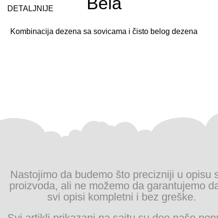
Bela
DETALJNIJE
Kombinacija dezena sa sovicama i čisto belog dezena
Nastojimo da budemo što precizniji u opisu 
proizvoda, ali ne možemo da garantujemo d
svi opisi kompletni i bez greške.
Svi artikli prikazani na sajtu su deo naše pon