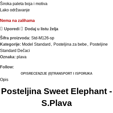
Široka paleta boja i motiva
Lako održavanje
Nema na zalihama
Uporedi
Dodaj u listu želja
Šifra proizvoda:
Std-M126-sp
Kategorije:
Model Standard
,
Posteljina za bebe
,
Posteljine
Standard Dečaci
Oznaka:
plava
Follow:
OPIS
RECENZIJE (0)
TRANSPORT I ISPORUKA
Opis
Posteljina Sweet Elephant -
S.Plava