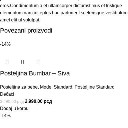
eros.Condimentum a et ullamcorper dictumst mus et tristique
elementum nam inceptos hac parturient scelerisque vestibulum
amet elit ut volutpat.
Povezani proizvodi
-14%
Posteljina Bumbar – Siva
Posteljina za bebe
,
Model Standard
,
Posteljine Standard
Dečaci
2.990,00
рсд
3.490,00
рсд
Dodaj u korpu
-14%