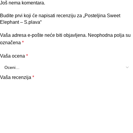
Još nema komentara.
Budite prvi koji će napisati recenziju za „Posteljina Sweet
Elephant – S.plava“
Vaša adresa e-pošte neće biti objavljena.
Neophodna polja su
označena
*
Vaša ocena
*
Vaša recenzija
*