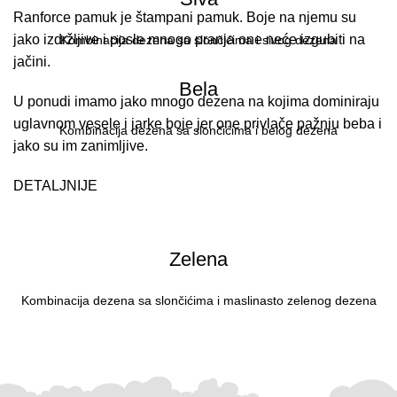
Ranforce pamuk je štampani pamuk. Boje na njemu su
jako izdržljive i posle mnogo pranja one neće izgubiti na
Kombinacija dezena sa slončićima i sivog dezena
jačini.
Bela
U ponudi imamo jako mnogo dezena na kojima dominiraju
uglavnom vesele i jarke boje jer one privlače pažnju beba i
Kombinacija dezena sa slončićima i belog dezena
jako su im zanimljive.
DETALJNIJE
Zelena
Kombinacija dezena sa slončićima i maslinasto zelenog dezena