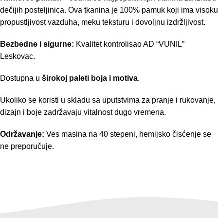
dečijih posteljinica. Ova tkanina je 100% pamuk koji ima visoku
propustljivost vazduha, meku teksturu i dovoljnu izdržljivost.
Bezbedne i sigurne:
Kvalitet kontrolisao AD “VUNIL”
Leskovac.
Dostupna u
širokoj paleti boja i motiva
.
Ukoliko se koristi u skladu sa uputstvima za pranje i rukovanje,
dizajn i boje zadržavaju vitalnost dugo vremena.
Održavanje:
Ves masina na 40 stepeni, hemijsko čisćenje se
ne preporučuje.