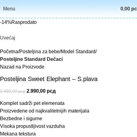
Menu
0,00
р
-14%
Rasprodato
Uvećaj
Početna
Posteljina za bebe
Model Standard
Posteljine Standard Dečaci
Nazad na Proizvode
Posteljina Sweet Elephant – S.plava
2.990,00
рсд
3.490,00
рсд
Komplet sadrži pet elemenata
Proizvedene od najkvalitetnijih materijala
Bezbedne i sigurne
Visoka propustljivost vazduha
Mekana tekstura