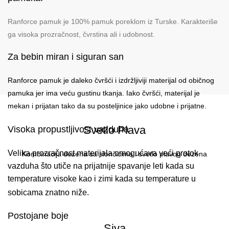
Ranforce pamuk je 100% pamuk poreklom iz Turske. Karakteriše
ga visoka prozračnost, čvrstina ali i udobnost.
Za bebin miran i siguran san
Ranforce pamuk je daleko čvršći i izdržljiviji materijal od običnog
pamuka jer ima veću gustinu tkanja. Iako čvršći, materijal je
mekan i prijatan tako da su posteljinice jako udobne i prijatne.
Svetlo Plava
Visoka propustljivost vazduha
Velika prozračnost materijala omogućava veći protok
Kombinacija dezena sa slončićima i svetlo plavog dezena
vazduha što utiče na prijatnije spavanje leti kada su
temperature visoke kao i zimi kada su temperature u
sobicama znatno niže.
Postojane boje
Siva