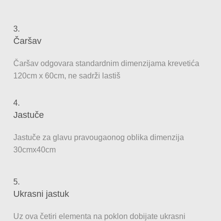
3.
Čaršav
Čaršav odgovara standardnim dimenzijama krevetića
120cm x 60cm, ne sadrži lastiš
4.
Jastuče
Jastuče za glavu pravougaonog oblika dimenzija
30cmx40cm
5.
Ukrasni jastuk
Uz ova četiri elementa na poklon dobijate ukrasni