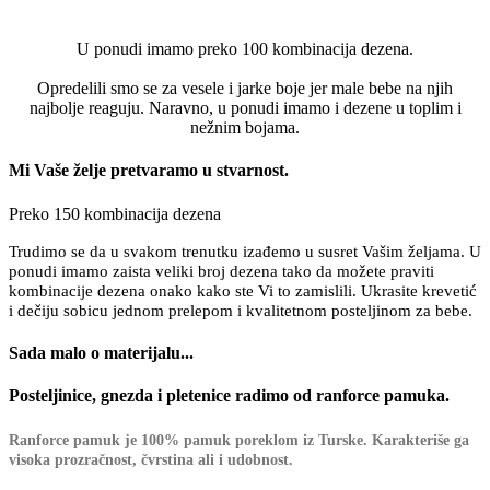
U ponudi imamo preko 100 kombinacija dezena.
Opredelili smo se za vesele i jarke boje jer male bebe na njih
najbolje reaguju. Naravno, u ponudi imamo i dezene u toplim i
nežnim bojama.
Mi Vaše želje pretvaramo u stvarnost.
Preko 150 kombinacija dezena
Trudimo se da u svakom trenutku izađemo u susret Vašim željama. U
ponudi imamo zaista veliki broj dezena tako da možete praviti
kombinacije dezena onako kako ste Vi to zamislili. Ukrasite krevetić
i dečiju sobicu jednom prelepom i kvalitetnom posteljinom za bebe.
Sada malo o materijalu...
Posteljinice, gnezda i pletenice radimo od ranforce pamuka.
Ranforce pamuk je 100% pamuk poreklom iz Turske. Karakteriše ga
visoka prozračnost, čvrstina ali i udobnost.