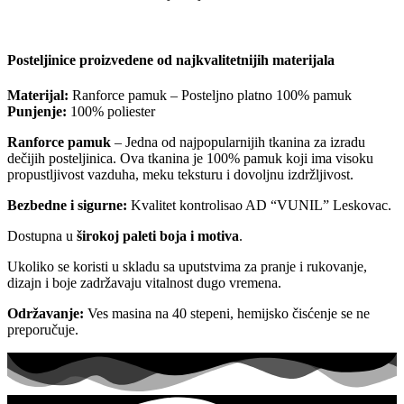
Posteljinice proizvedene od najkvalitetnijih materijala
Materijal:
Ranforce pamuk – Posteljno platno 100% pamuk
Punjenje:
100% poliester
Ranforce pamuk
– Jedna od najpopularnijih tkanina za izradu
dečijih posteljinica. Ova tkanina je 100% pamuk koji ima visoku
propustljivost vazduha, meku teksturu i dovoljnu izdržljivost.
Bezbedne i sigurne:
Kvalitet kontrolisao AD “VUNIL” Leskovac.
Dostupna u
širokoj paleti boja i motiva
.
Ukoliko se koristi u skladu sa uputstvima za pranje i rukovanje,
dizajn i boje zadržavaju vitalnost dugo vremena.
Održavanje:
Ves masina na 40 stepeni, hemijsko čisćenje se ne
preporučuje.