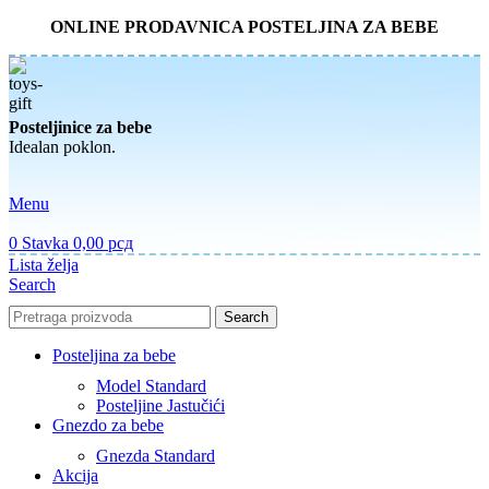
ONLINE PRODAVNICA POSTELJINA ZA BEBE
Posteljinice za bebe
Idealan poklon.
Menu
0
Stavka
0,00
рсд
Lista želja
Search
Search
Posteljina za bebe
Model Standard
Posteljine Jastučići
Gnezdo za bebe
Gnezda Standard
Akcija