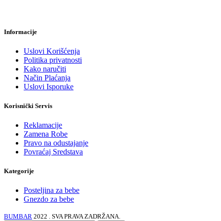
Informacije
Uslovi Korišćenja
Politika privatnosti
Kako naručiti
Način Plaćanja
Uslovi Isporuke
Korisnički Servis
Reklamacije
Zamena Robe
Pravo na odustajanje
Povraćaj Sredstava
Kategorije
Posteljina za bebe
Gnezdo za bebe
BUMBAR
2022 . SVA PRAVA ZADRŽANA.