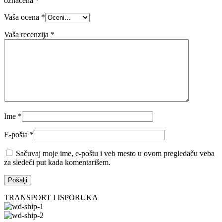
označena
*
Vaša ocena
*
Vaša recenzija
*
Ime
*
E-pošta
*
Sačuvaj moje ime, e-poštu i veb mesto u ovom pregledaču veba
za sledeći put kada komentarišem.
TRANSPORT I ISPORUKA