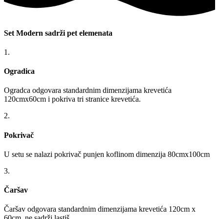
Set Modern sadrži pet elemenata
1.
Ogradica
Ogradca odgovara standardnim dimenzijama krevetića
120cmx60cm i pokriva tri stranice krevetića.
2.
Pokrivač
U setu se nalazi pokrivač punjen koflinom dimenzija 80cmx100cm
3.
Čaršav
Čaršav odgovara standardnim dimenzijama krevetića 120cm x
60cm, ne sadrži lastiš