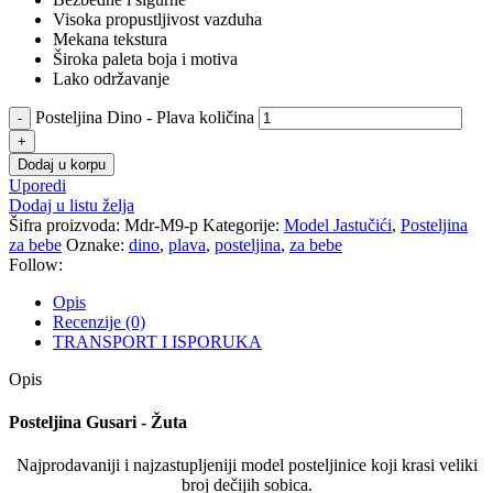
Visoka propustljivost vazduha
Mekana tekstura
Široka paleta boja i motiva
Lako održavanje
Posteljina Dino - Plava količina
Dodaj u korpu
Uporedi
Dodaj u listu želja
Šifra proizvoda:
Mdr-M9-p
Kategorije:
Model Jastučići
,
Posteljina
za bebe
Oznake:
dino
,
plava
,
posteljina
,
za bebe
Follow:
Opis
Recenzije (0)
TRANSPORT I ISPORUKA
Opis
Posteljina Gusari - Žuta
Najprodavaniji i najzastupljeniji model posteljinice koji krasi veliki
broj dečijih sobica.