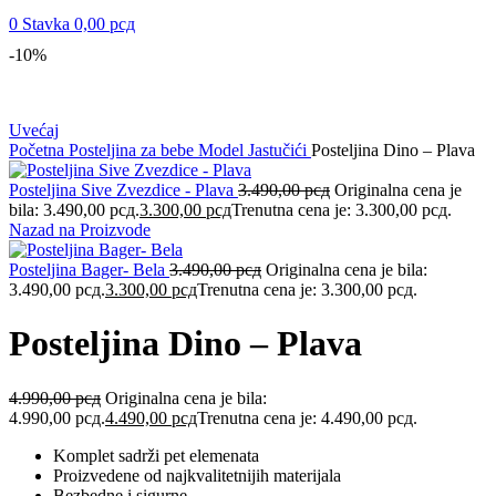
0
Stavka
0,00
рсд
-10%
Uvećaj
Početna
Posteljina za bebe
Model Jastučići
Posteljina Dino – Plava
Posteljina Sive Zvezdice - Plava
3.490,00
рсд
Originalna cena je
bila: 3.490,00 рсд.
3.300,00
рсд
Trenutna cena je: 3.300,00 рсд.
Nazad na Proizvode
Posteljina Bager- Bela
3.490,00
рсд
Originalna cena je bila:
3.490,00 рсд.
3.300,00
рсд
Trenutna cena je: 3.300,00 рсд.
Posteljina Dino – Plava
4.990,00
рсд
Originalna cena je bila:
4.990,00 рсд.
4.490,00
рсд
Trenutna cena je: 4.490,00 рсд.
Komplet sadrži pet elemenata
Proizvedene od najkvalitetnijih materijala
Bezbedne i sigurne