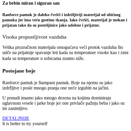
Za bebin miran i siguran san
Ranforce pamuk je daleko čvršći i izdržljiviji materijal od običnog
pamuka jer ima veću gustinu tkanja. Iako čvršći, materijal je mekan i
prijatan tako da su posteljinice jako udobne i prijatne.
Visoka propustljivost vazduha
Velika prozračnost materijala omogućava veći protok vazduha što
utiče na prijatnije spavanje leti kada su temperature visoke kao i zimi
kada su temperature u sobicama znatno niže.
Postojane boje
Ranforce pamuk je štampani pamuk. Boje na njemu su jako
izdržljive i posle mnogo pranja one neće izgubiti na jačini.
U ponudi imamo jako mnogo dezena na kojima dominiraju
uglavnom vesele i jarke boje jer one privlače pažnju beba i jako su
im zanimljive.
DETALJNIJE
It is better to try yourself