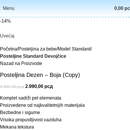
Menu
0,00
р
-14%
Uvećaj
Početna
Posteljina za bebe
Model Standard
Posteljine Standard Devojčice
Nazad na Proizvode
Posteljina Dezen – Boja (Copy)
2.990,00
рсд
3.490,00
рсд
Komplet sadrži pet elemenata
Proizvedene od najkvalitetnijih materijala
Bezbedne i sigurne
Visoka propustljivost vazduha
Mekana tekstura