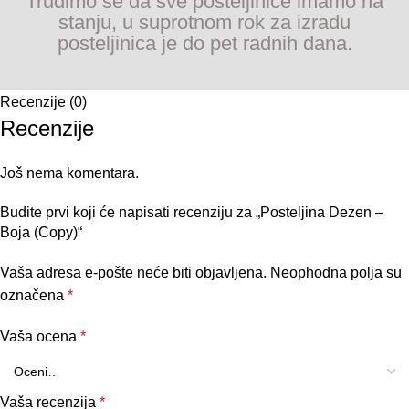
Trudimo se da sve posteljinice imamo na
stanju, u suprotnom rok za izradu
posteljinica je do pet radnih dana.
Recenzije (0)
Recenzije
Još nema komentara.
Budite prvi koji će napisati recenziju za „Posteljina Dezen –
Boja (Copy)“
Vaša adresa e-pošte neće biti objavljena.
Neophodna polja su
označena
*
Vaša ocena
*
Vaša recenzija
*