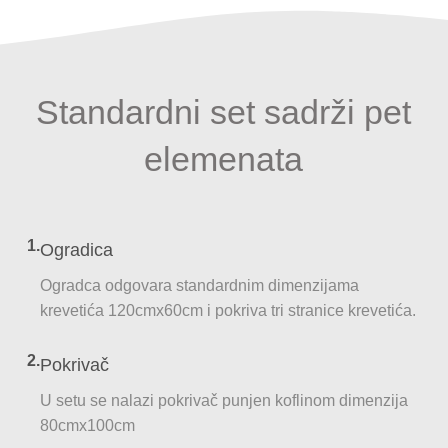
Standardni set sadrži pet
elemenata
1.
Ogradica
Ogradca odgovara standardnim dimenzijama
krevetića 120cmx60cm i pokriva tri stranice krevetića.
2.
Pokrivač
U setu se nalazi pokrivač punjen koflinom dimenzija
80cmx100cm