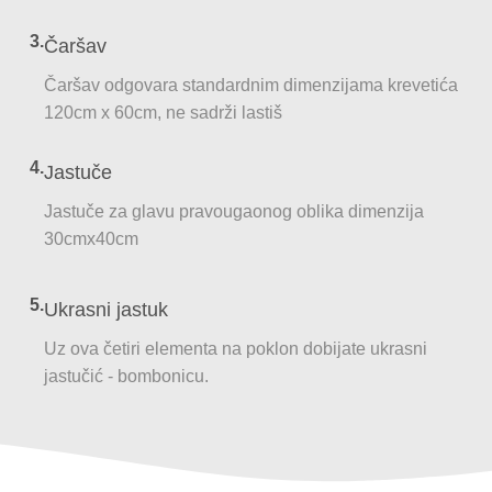
3.
Čaršav
Čaršav odgovara standardnim dimenzijama krevetića
120cm x 60cm, ne sadrži lastiš
4.
Jastuče
Jastuče za glavu pravougaonog oblika dimenzija
30cmx40cm
5.
Ukrasni jastuk
Uz ova četiri elementa na poklon dobijate ukrasni
jastučić - bombonicu.