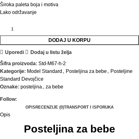
Široka paleta boja i motiva
Lako održavanje
DODAJ U KORPU
Uporedi
Dodaj u listu želja
Šifra proizvoda:
Std-M67-h-2
Kategorije:
Model Standard
,
Posteljina za bebe
,
Posteljine
Standard Devojčice
Oznake:
posteljina
,
za bebe
Follow:
OPIS
RECENZIJE (0)
TRANSPORT I ISPORUKA
Opis
Posteljina za bebe