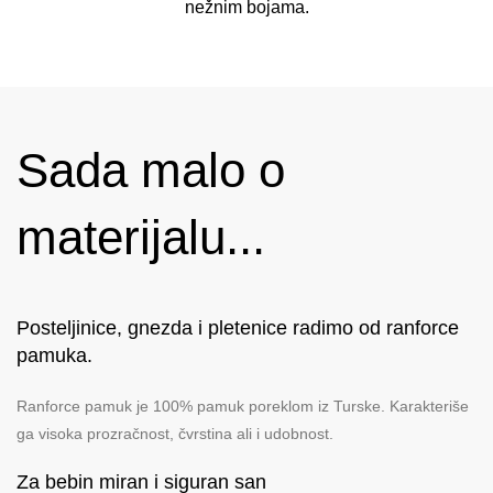
nežnim bojama.
Sada malo o
materijalu...
Posteljinice, gnezda i pletenice radimo od ranforce
pamuka.
Ranforce pamuk je 100% pamuk poreklom iz Turske. Karakteriše
ga visoka prozračnost, čvrstina ali i udobnost.
Za bebin miran i siguran san