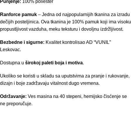
Punjenje:
100% poliester
Ranforce pamuk
– Jedna od najpopularnijih tkanina za izradu
dečijih posteljinica. Ova tkanina je 100% pamuk koji ima visoku
propustljivost vazduha, meku teksturu i dovoljnu izdržljivost.
Bezbedne i sigurne:
Kvalitet kontrolisao AD “VUNIL”
Leskovac.
Dostupna u
širokoj paleti boja i motiva
.
Ukoliko se koristi u skladu sa uputstvima za pranje i rukovanje,
dizajn i boje zadržavaju vitalnost dugo vremena.
Održavanje:
Ves masina na 40 stepeni, hemijsko čisćenje se
ne preporučuje.