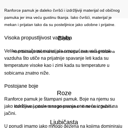
Ranforce pamuk je daleko čvršći i izdržljiviji materijal od običnog
pamuka jer ima veću gustinu tkanja. Iako čvršći, materijal je
mekan i prijatan tako da su posteljinice jako udobne i prijatne.
Bela
Visoka propustljivost vazduha
Velika prozračnost materijala omogućava veći protok
Kombinacija dezena sa princezama i čisto belog dezena
vazduha što utiče na prijatnije spavanje leti kada su
temperature visoke kao i zimi kada su temperature u
sobicama znatno niže.
Postojane boje
Roze
Ranforce pamuk je štampani pamuk. Boje na njemu su
jako izdržljive i posle mnogo pranja one neće izgubiti na
Kombinacija dezena sa princezama i čisto roze dezena
jačini.
Ljubičasta
U ponudi imamo jako mnogo dezena na kojima dominiraju