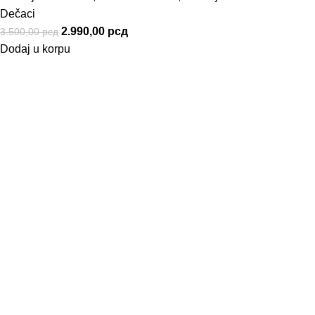
Dečaci
2.990,00
рсд
3.500,00
рсд
Dodaj u korpu
Informacije
Uslovi Korišćenja
Politika privatnosti
Kako naručiti
Način Plaćanja
Uslovi Isporuke
Korisnički Servis
Reklamacije
Zamena Robe
Pravo na odustajanje
Povraćaj Sredstava