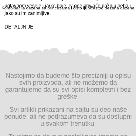
uglavnom vesele i jarke boje jer one privlače pažnju beba i
Kombinacija dezena sa princezama i čisto ljubičastog dezena dezena
jako su im zanimljive.
DETALJNIJE
Nastojimo da budemo što precizniji u opisu
svih proizvoda, ali ne možemo da
garantujemo da su svi opisi kompletni i bez
greške.
Svi artikli prikazani na sajtu su deo naše
ponude, ali ne podrazumeva da su dostupni
u svakom trenutku.