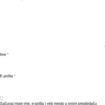
Ime
*
E-pošta
*
Sačuvaj moje ime, e-poštu i veb mesto u ovom pregledaču