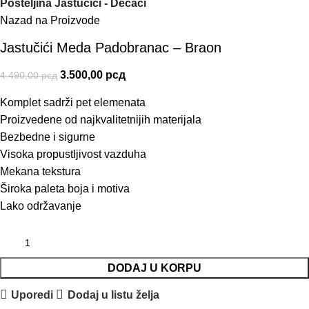
Posteljina Jastučići - Dečaci
Nazad na Proizvode
Jastučići Meda Padobranac – Braon
3.500,00
рсд
4.490,00
рсд
Komplet sadrži pet elemenata
Proizvedene od najkvalitetnijih materijala
Bezbedne i sigurne
Visoka propustljivost vazduha
Mekana tekstura
Široka paleta boja i motiva
Lako održavanje
DODAJ U KORPU
Uporedi
Dodaj u listu želja