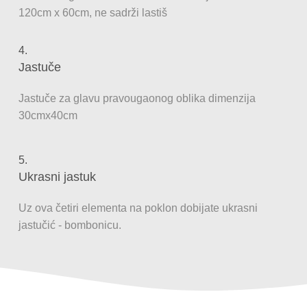
120cm x 60cm, ne sadrži lastiš
4.
Jastuče
Jastuče za glavu pravougaonog oblika dimenzija
30cmx40cm
5.
Ukrasni jastuk
Uz ova četiri elementa na poklon dobijate ukrasni
jastučić - bombonicu.