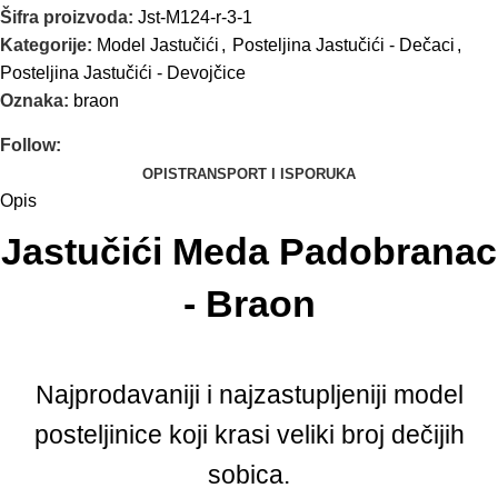
Šifra proizvoda:
Jst-M124-r-3-1
Kategorije:
Model Jastučići
,
Posteljina Jastučići - Dečaci
,
Posteljina Jastučići - Devojčice
Oznaka:
braon
Follow:
OPIS
TRANSPORT I ISPORUKA
Opis
Jastučići Meda Padobranac
- Braon
Najprodavaniji i najzastupljeniji model
posteljinice koji krasi veliki broj dečijih
sobica.