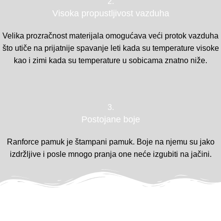
2.
Visoka propustljivost vazduha
Velika prozračnost materijala omogućava veći protok vazduha
što utiče na prijatnije spavanje leti kada su temperature visoke
kao i zimi kada su temperature u sobicama znatno niže.
3.
Postojane boje
Ranforce pamuk je štampani pamuk. Boje na njemu su jako
izdržljive i posle mnogo pranja one neće izgubiti na jačini.