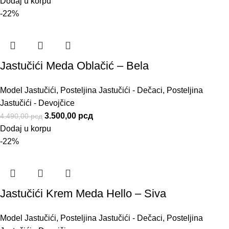
Dodaj u korpu
-22%
Jastučići Meda Oblačić – Bela
Model Jastučići
,
Posteljina Jastučići - Dečaci
,
Posteljina
Jastučići - Devojčice
3.500,00
рсд
4.490,00
рсд
Dodaj u korpu
-22%
Jastučići Krem Meda Hello – Siva
Model Jastučići
,
Posteljina Jastučići - Dečaci
,
Posteljina