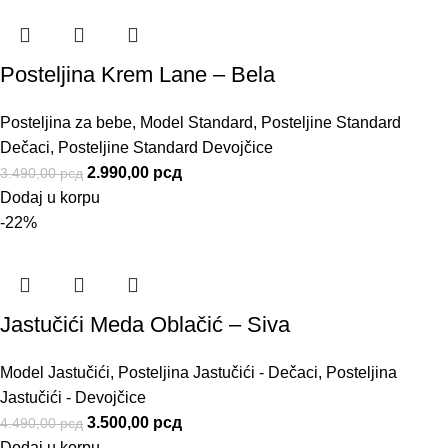
Posteljina Krem Lane – Bela
Posteljina za bebe
,
Model Standard
,
Posteljine Standard
Dečaci
,
Posteljine Standard Devojčice
2.990,00
рсд
3.490,00
рсд
Dodaj u korpu
-22%
Jastučići Meda Oblačić – Siva
Model Jastučići
,
Posteljina Jastučići - Dečaci
,
Posteljina
Jastučići - Devojčice
3.500,00
рсд
4.490,00
рсд
Dodaj u korpu