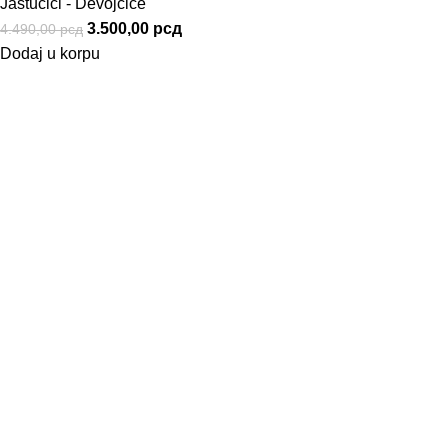
Jastučići - Devojčice
3.500,00
рсд
4.490,00
рсд
Dodaj u korpu
Informacije
Uslovi Korišćenja
Politika privatnosti
Kako naručiti
Način Plaćanja
Uslovi Isporuke
Korisnički Servis
Reklamacije
Zamena Robe
Pravo na odustajanje
Povraćaj Sredstava