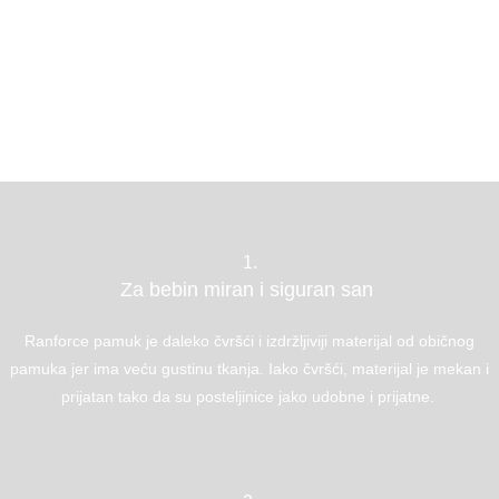
1.
Za bebin miran i siguran san
Ranforce pamuk je daleko čvršći i izdržljiviji materijal od običnog
pamuka jer ima veću gustinu tkanja. Iako čvršći, materijal je mekan i
prijatan tako da su posteljinice jako udobne i prijatne.