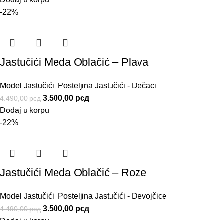
-22%
Jastučići Meda Oblačić – Plava
Model Jastučići
,
Posteljina Jastučići - Dečaci
3.500,00
рсд
4.490,00
рсд
Dodaj u korpu
-22%
Jastučići Meda Oblačić – Roze
Model Jastučići
,
Posteljina Jastučići - Devojčice
3.500,00
рсд
4.490,00
рсд