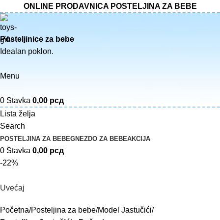
ONLINE PRODAVNICA POSTELJINA ZA BEBE
Posteljinice za bebe
Idealan poklon.
Menu
0
Stavka
0,00
рсд
Lista želja
Search
POSTELJINA ZA BEBE
GNEZDO ZA BEBE
AKCIJA
0
Stavka
0,00
рсд
-22%
Uvećaj
Početna
Posteljina za bebe
Model Jastučići