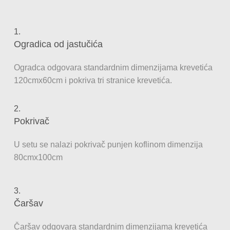
1.
Ogradica od jastučića
Ogradca odgovara standardnim dimenzijama krevetića
120cmx60cm i pokriva tri stranice krevetića.
2.
Pokrivač
U setu se nalazi pokrivač punjen koflinom dimenzija
80cmx100cm
3.
Čaršav
Čaršav odgovara standardnim dimenzijama krevetića