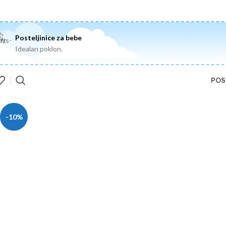
Posteljinice za bebe
Idealan poklon.
POS
Uvećaj
-10%