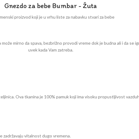
Gnezdo za bebe Bumbar - Žuta
enski proizvod koji je u vrhu liste za nabavku stvari za bebe
može mirno da spava, bezbrižno provodi vreme dok je budna ali i da se ig
uvek kada Vam zatreba.
teljinica. Ova tkanina je 100% pamuk koji ima visoku propustljivost vazduha
boje zadržavaju vitalnost dugo vremena.