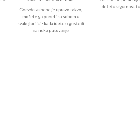
u
detetu sigurnost i
Gnezdo za bebe je upravo takvo,
možete ga poneti sa sobom u
svakoj prilici - kada idete u goste ili
na neko putovanje