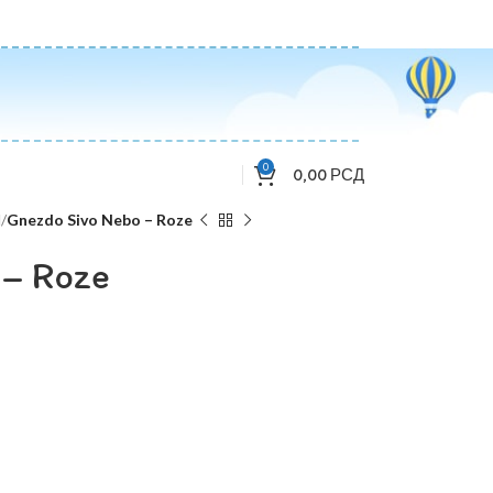
0
0,00
РСД
d
Gnezdo Sivo Nebo – Roze
 – Roze