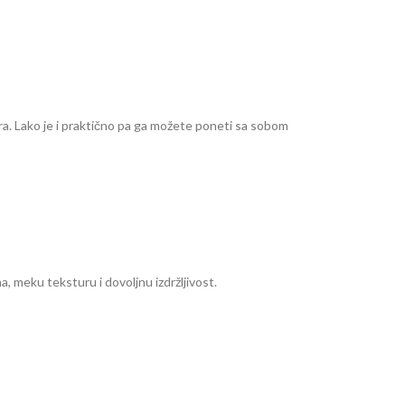
ra. Lako je i praktično pa ga možete poneti sa sobom
, meku teksturu i dovoljnu izdržljivost.