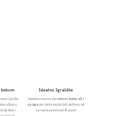
m bebom
Idealno Igralište
vara i pruža
Idealno mesto
za odmor bebe ali i
ba uživa u
za igru
jer dete može biti aktivno ali
rnji deo i
se neće prevrnuti ili pasti
 pružajući