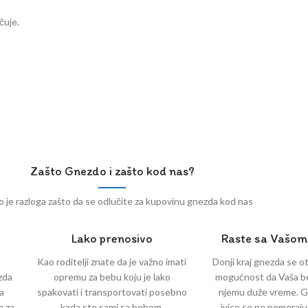
čuje.
Zašto Gnezdo i zašto kod nas?
je razloga zašto da se odlučite za kupovinu gnezda kod nas
Lako prenosivo
Raste sa Vašo
.
Kao roditelji znate da je važno imati
Donji kraj gnezda se ot
zda
opremu za bebu koju je lako
mogućnost da Vaša be
a
spakovati i transportovati posebno
njemu duže vreme. Go
a za
kada ste sami sa bebom.
ivice se ne pomeraju