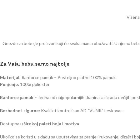
Višenam
Gnezdo za bebe je proizvod koji će svaka mama obožavati. U njemu beba 
Za Vašu bebu samo najbolje
Materijal:
Ranforce pamuk – Posteljno platno 100% pamuk
Punjenje:
100% poliester
Ranforce pamuk
– Jedna od najpopularnijih tkanina za izradu dečijih pos
Bezbedne i sigurne:
Kvalitet kontrolisao AD “VUNIL” Leskovac.
Dostupna u
širokoj paleti boja i motiva
.
Ukoliko se koristi u skladu sa uputstvima za pranje i rukovanje, dizajn i 