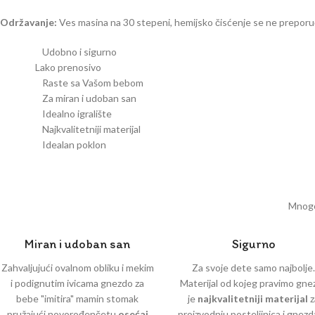
Održavanje:
Ves masina na 30 stepeni, hemijsko čisćenje se ne preporu
Udobno i sigurno
Lako prenosivo
Raste sa Vašom bebom
Za miran i udoban san
Idealno igralište
Najkvalitetniji materijal
Idealan poklon
Mnogo 
Miran i udoban san
Sigurno
Zahvaljujući ovalnom obliku i mekim
Za svoje dete samo najbolje
i podignutim ivicama gnezdo za
Materijal od kojeg pravimo gne
bebe "imitira" mamin stomak
je
najkvalitetniji materijal
z
pružajući novorođenčetu
osećaj
proizvodnju posteljinica i gnezd