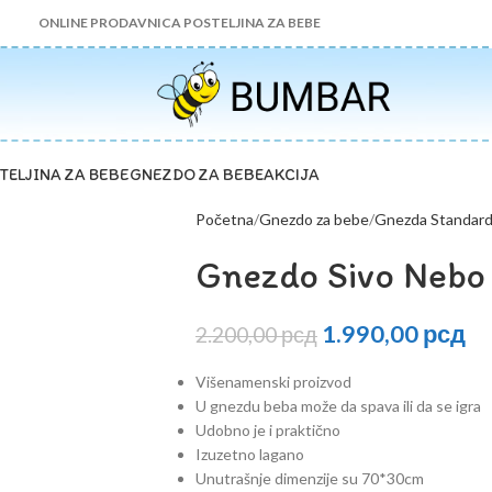
ONLINE PRODAVNICA POSTELJINA ZA BEBE
TELJINA ZA BEBE
GNEZDO ZA BEBE
AKCIJA
Početna
Gnezdo za bebe
Gnezda Standar
Gnezdo Sivo Nebo
1.990,00
рсд
2.200,00
рсд
Višenamenski proizvod
U gnezdu beba može da spava ili da se igra
Udobno je i praktično
Izuzetno lagano
Unutrašnje dimenzije su 70*30cm