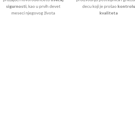
sigurnosti
, kao u prvih devet
decu koji je prošao
kontrol
meseci njegovog života
kvaliteta