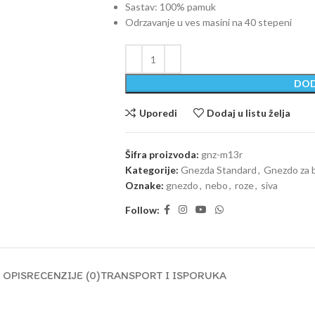
Sastav: 100% pamuk
Odrzavanje u ves masini na 40 stepeni
DOD
Uporedi
Dodaj u listu želja
Šifra proizvoda:
gnz-m13r
Kategorije:
Gnezda Standard
,
Gnezdo za 
Oznake:
gnezdo
,
nebo
,
roze
,
siva
Follow:
OPIS
RECENZIJE (0)
TRANSPORT I ISPORUKA