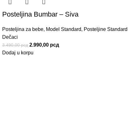
Posteljina Bumbar – Siva
Posteljina za bebe
,
Model Standard
,
Posteljine Standard
Dečaci
2.990,00
рсд
3.490,00
рсд
Dodaj u korpu
Korisnički Servis
nja
Reklamacije
osti
Zamena Robe
Pravo na odustajanje
a
Povraćaj Sredstava
e