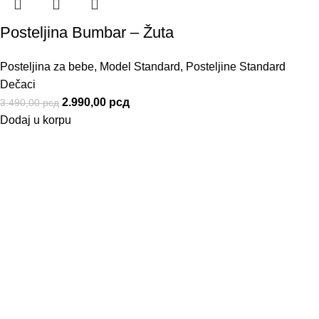
Posteljina Bumbar – Žuta
Posteljina za bebe
,
Model Standard
,
Posteljine Standard
Dečaci
2.990,00
рсд
3.490,00
рсд
Dodaj u korpu
Informacije
Uslovi Korišće
Politika privatn
Kako naručiti
Način Plaćanj
Uslovi Isporuk
BUMBAR
2022 . SVA PRAVA ZADRŽANA.