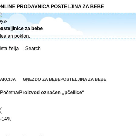
NLINE PRODAVNICA POSTELJINA ZA BEBE
osteljinice za bebe
dealan poklon.
ista želja
Search
pčellice
AKCIJA
GNEZDO ZA BEBE
POSTELJINA ZA BEBE
2 Proizvoda
40 Proizvod
379 Proizvod
Početna
Proizvod označen „pčellice“
-14%