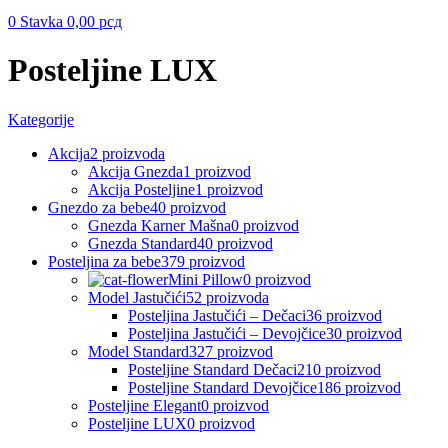
0
Stavka
0,00
рсд
Posteljine LUX
Kategorije
Akcija
2 proizvoda
Akcija Gnezda
1 proizvod
Akcija Posteljine
1 proizvod
Gnezdo za bebe
40 proizvod
Gnezda Karner Mašna
0 proizvod
Gnezda Standard
40 proizvod
Posteljina za bebe
379 proizvod
Mini Pillow
0 proizvod
Model Jastučići
52 proizvoda
Posteljina Jastučići – Dečaci
36 proizvod
Posteljina Jastučići – Devojčice
30 proizvod
Model Standard
327 proizvod
Posteljine Standard Dečaci
210 proizvod
Posteljine Standard Devojčice
186 proizvod
Posteljine Elegant
0 proizvod
Posteljine LUX
0 proizvod