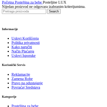
Početna
Posteljina za bebe
Posteljine LUX
Nijedan proizvod ne odgovara izabranim kriterijumima.
Search
Informacije
Uslovi Korišćenja
Politika privatnosti
Kako naručiti
Način Plaćanja
Uslovi Isporuke
Korisnički Servis
Reklamacije
Zamena Robe
Pravo na odustajanje
Povraćaj Sredstava
Kategorije
Posteljina za bebe