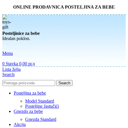
ONLINE PRODAVNICA POSTELJINA ZA BEBE
Posteljinice za bebe
Idealan poklon.
Menu
0
Stavka
0,00
рсд
Lista želja
Search
Search
Posteljina za bebe
Model Standard
Posteljine Jastučići
Gnezdo za bebe
Gnezda Standard
Akcija