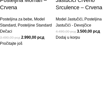
Posteljina Mornari –
Jastučići Crveno
Crvena
Srculence – Crvena
Posteljina za bebe
,
Model
Model Jastučići
,
Posteljina
Standard
,
Posteljine Standard
Jastučići - Devojčice
Dečaci
3.500,00
рсд
4.490,00
рсд
2.990,00
рсд
Dodaj u korpu
3.490,00
рсд
Pročitajte još
Informacije
Uslovi Korišćenja
Politika privatnosti
Kako naručiti
Način Plaćanja
Uslovi Isporuke
Korisnički Servis