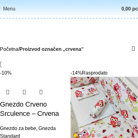
Menu
0,00
р
crvena
Kategorije
Početna
Proizvod označen „crvena“
-10%
-14%
Rasprodato
Gnezdo Crveno
Srculence – Crvena
Gnezdo za bebe
,
Gnezda
Standard