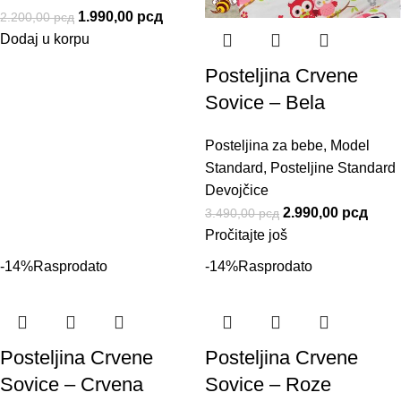
1.990,00
рсд
2.200,00
рсд
Dodaj u korpu
Posteljina Crvene
Sovice – Bela
Posteljina za bebe
,
Model
Standard
,
Posteljine Standard
Devojčice
2.990,00
рсд
3.490,00
рсд
Pročitajte još
-14%
Rasprodato
-14%
Rasprodato
Posteljina Crvene
Posteljina Crvene
Sovice – Crvena
Sovice – Roze