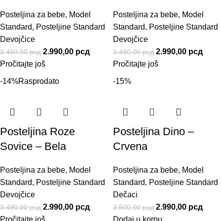
Posteljina za bebe
,
Model
Posteljina za bebe
,
Model
Standard
,
Posteljine Standard
Standard
,
Posteljine Standard
Devojčice
Devojčice
2.990,00
рсд
2.990,00
рсд
3.490,00
рсд
3.490,00
рсд
Pročitajte još
Pročitajte još
-14%
Rasprodato
-15%
Posteljina Roze
Posteljina Dino –
Sovice – Bela
Crvena
Posteljina za bebe
,
Model
Posteljina za bebe
,
Model
Standard
,
Posteljine Standard
Standard
,
Posteljine Standard
Devojčice
Dečaci
2.990,00
рсд
2.990,00
рсд
3.490,00
рсд
3.500,00
рсд
Pročitajte još
Dodaj u korpu