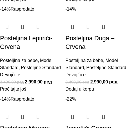
-14%
Rasprodato
-14%
Posteljina Leptirići-
Posteljina Duga –
Crvena
Crvena
Posteljina za bebe
,
Model
Posteljina za bebe
,
Model
Standard
,
Posteljine Standard
Standard
,
Posteljine Standard
Devojčice
Devojčice
2.990,00
рсд
2.990,00
рсд
3.490,00
рсд
3.490,00
рсд
Pročitajte još
Dodaj u korpu
-14%
Rasprodato
-22%