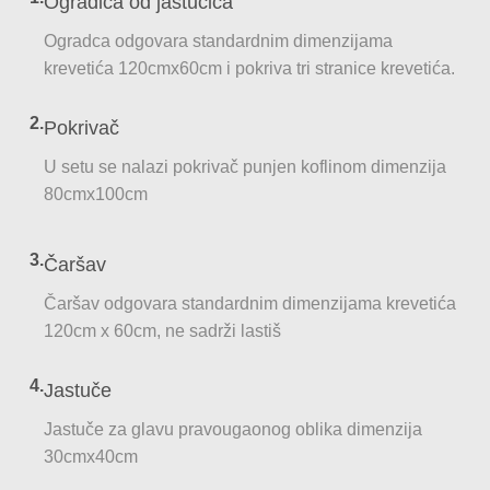
Ogradica od jastučića
Ogradca odgovara standardnim dimenzijama
krevetića 120cmx60cm i pokriva tri stranice krevetića.
2.
Pokrivač
U setu se nalazi pokrivač punjen koflinom dimenzija
80cmx100cm
3.
Čaršav
Čaršav odgovara standardnim dimenzijama krevetića
120cm x 60cm, ne sadrži lastiš
4.
Jastuče
Jastuče za glavu pravougaonog oblika dimenzija
30cmx40cm