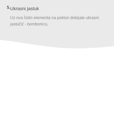
5.
Ukrasni jastuk
Uz ova četiri elementa na poklon dobijate ukrasni
jastučić - bombonicu.