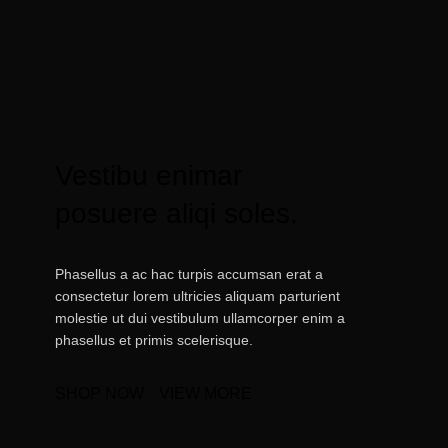
Vestibu enimar
posuere aliqi soles.
Phasellus a ac hac turpis accumsan erat a
consectetur lorem ultricies aliquam parturient
molestie ut dui vestibulum ullamcorper enim a
phasellus et primis scelerisque.
SHOP NOW
VIEW MORE