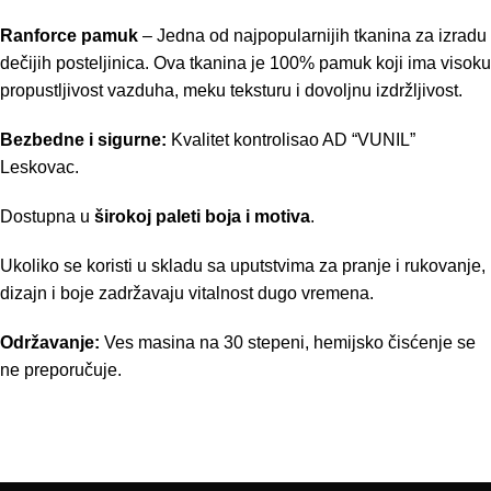
Ranforce pamuk
– Jedna od najpopularnijih tkanina za izradu
dečijih posteljinica. Ova tkanina je 100% pamuk koji ima visoku
propustljivost vazduha, meku teksturu i dovoljnu izdržljivost.
Bezbedne i sigurne:
Kvalitet kontrolisao AD “VUNIL”
Leskovac.
Dostupna u
širokoj paleti boja i motiva
.
Ukoliko se koristi u skladu sa uputstvima za pranje i rukovanje,
dizajn i boje zadržavaju vitalnost dugo vremena.
Održavanje:
Ves masina na 30 stepeni, hemijsko čisćenje se
ne preporučuje.