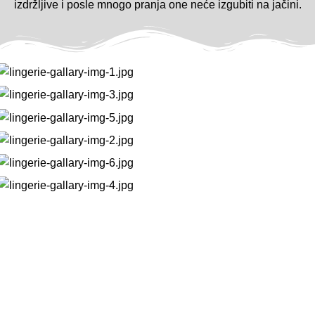
izdržljive i posle mnogo pranja one neće izgubiti na jačini.