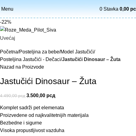
Menu
0
Stavka
0,00
р
-22%
Uvećaj
Početna
Posteljina za bebe
Model Jastučići
Posteljina Jastučići - Dečaci
Jastučići Dinosaur – Žuta
Nazad na Proizvode
Jastučići Dinosaur – Žuta
3.500,00
рсд
4.490,00
рсд
Komplet sadrži pet elemenata
Proizvedene od najkvalitetnijih materijala
Bezbedne i sigurne
Visoka propustljivost vazduha