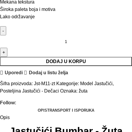
Mekana tekstura
Široka paleta boja i motiva
Lako održavanje
DODAJ U KORPU
Uporedi
Dodaj u listu želja
Šifra proizvoda:
Jst-M11-zt
Kategorije:
Model Jastučići
,
Posteljina Jastučići - Dečaci
Oznaka:
žuta
Follow:
OPIS
TRANSPORT I ISPORUKA
Opis
Jastučići Bumbar - Žuta