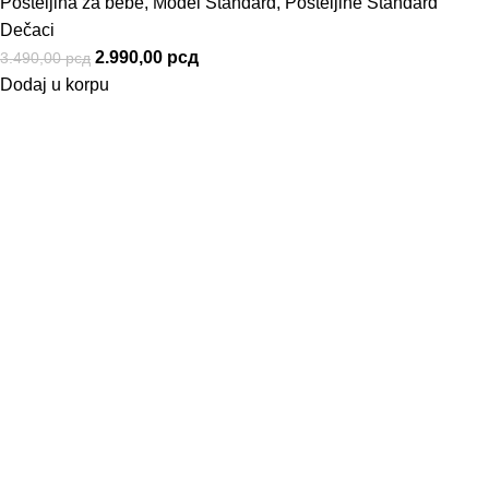
Posteljina za bebe
,
Model Standard
,
Posteljine Standard
Dečaci
2.990,00
рсд
3.490,00
рсд
Dodaj u korpu
Informacije
Uslovi Korišćenja
Politika privatnosti
Kako naručiti
Način Plaćanja
Uslovi Isporuke
Korisnički Servis
Reklamacije
Zamena Robe
Pravo na odustajanje