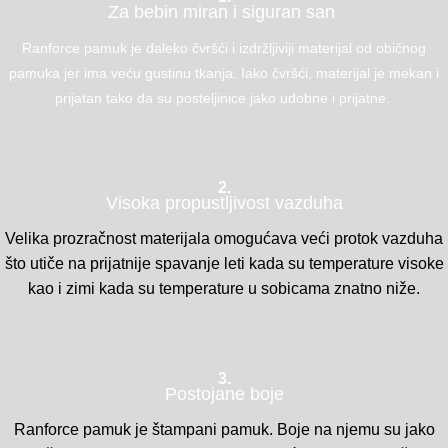
Za bebin miran i siguran san
Ranforce pamuk je daleko čvršći i izdržljiviji materijal od običnog
pamuka jer ima veću gustinu tkanja. Iako čvršći, materijal je mekan i
prijatan tako da su posteljinice jako udobne i prijatne.
2.
Visoka propustljivost vazduha
Velika prozračnost materijala omogućava veći protok vazduha
što utiče na prijatnije spavanje leti kada su temperature visoke
kao i zimi kada su temperature u sobicama znatno niže.
3.
Postojane boje
Ranforce pamuk je štampani pamuk. Boje na njemu su jako