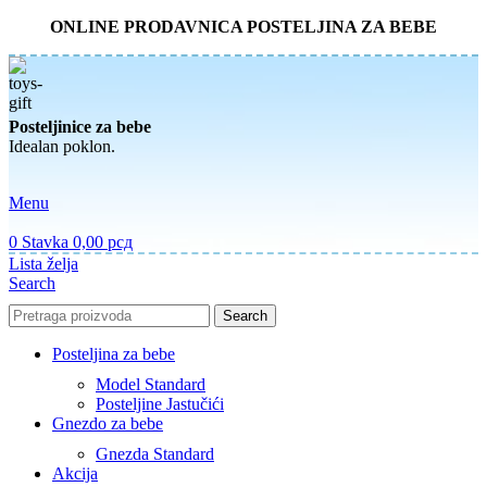
ONLINE PRODAVNICA POSTELJINA ZA BEBE
Posteljinice za bebe
Idealan poklon.
Menu
0
Stavka
0,00
рсд
Lista želja
Search
Search
Posteljina za bebe
Model Standard
Posteljine Jastučići
Gnezdo za bebe
Gnezda Standard
Akcija