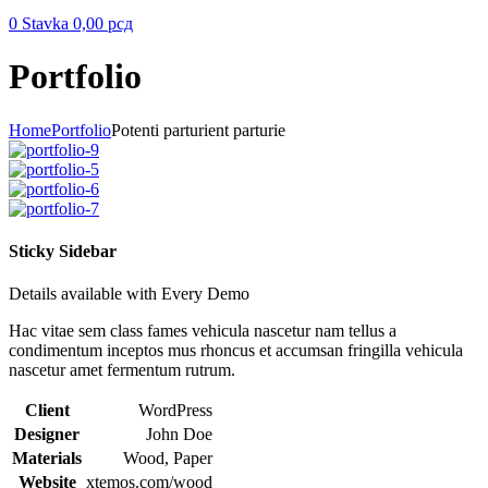
0
Stavka
0,00
рсд
Portfolio
Home
Portfolio
Potenti parturient parturie
Sticky Sidebar
Details available with Every Demo
Hac vitae sem class fames vehicula nascetur nam tellus a
condimentum inceptos mus rhoncus et accumsan fringilla vehicula
nascetur amet fermentum rutrum.
Client
WordPress
Designer
John Doe
Materials
Wood, Paper
Website
xtemos.com/wood